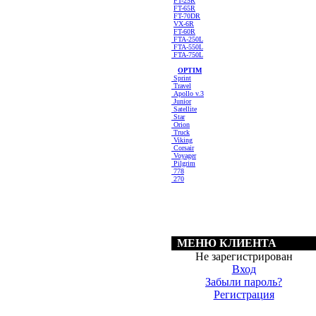
FT-25R
FT-65R
FT-70DR
VX-6R
FT-60R
FTA-250L
FTA-550L
FTA-750L
OPTIM
Sprint
Travel
Apollo v.3
Junior
Satellite
Star
Orion
Truck
Viking
Corsair
Voyager
Pilgrim
778
270
МЕНЮ КЛИЕНТА
Не зарегистрирован
Вход
Забыли пароль?
Регистрация