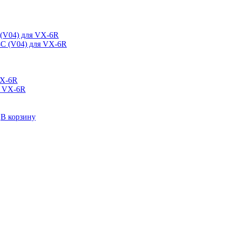
(V04) для VX-6R
VX-6R
→
В корзину