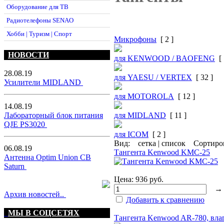
Оборудование для ТВ
Радиотелефоны SENAO
Хобби | Туризм | Спорт
Микрофоны
[ 2 ]
НОВОСТИ
для KENWOOD / BAOFENG
[ 
28.08.19
для YAESU / VERTEX
[ 32 ]
Усилители MIDLAND
для MOTOROLA
[ 12 ]
14.08.19
для MIDLAND
[ 11 ]
Лабораторный блок питания
QJE PS3020
для ICOM
[ 2 ]
Вид:
сетка
|
список
Сортиров
06.08.19
Тангента Kenwood KMC-25
Антенна Optim Union CB
Saturn
Цена:
936 руб.
Архив новостей..
Добавить к сравнению
МЫ В СОЦСЕТЯХ
Тангента Kenwood AR-780, вл