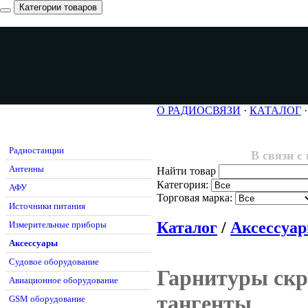
Категории товаров
О РАДИОСВЯЗИ
·
КАТАЛОГ
Радиостанции
В связи с
Антенны
Найти товар
Категория:
АФУ
Торговая марка:
Источники питания
Каталог
/
Аксессуа
Измерительные приборы
Аксессуары
Судовое оборудование
Гарнитуры ск
Авиационное оборудование
тангенты
GSM оборудование