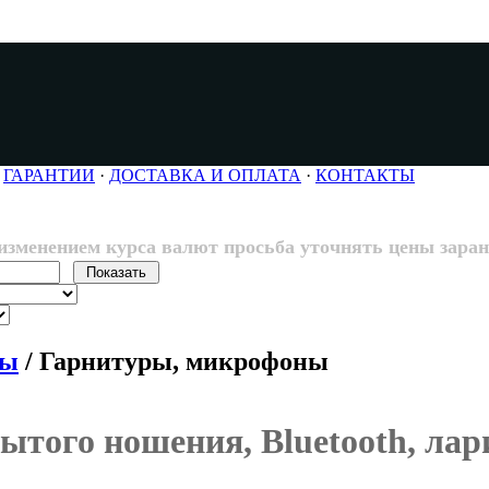
·
ГАРАНТИИ
·
ДОСТАВКА И ОПЛАТА
·
КОНТАКТЫ
 изменением курса валют просьба уточнять цены заран
ры
/
Гарнитуры, микрофоны
рытого ношения,
Bluetooth, ла