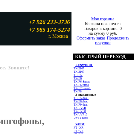
Моя корзина
+7 926 233-3736
Корзина пока пуста
+7 985 174-5274
Товаров в корзине:
0
на сумму
0 руб.
г. Москва
Оформить заказ
Продолжить
покупки
БЫСТРЫЙ ПЕРЕХОД
KENWOOD
ее. Звоните!
TK-2107
TK-3107
TH-F5
TK-F6
TK-F6 Smart
TK-F6 turbo
TK-F7 Smart
TK-F8
2-диапазонные
TH-F5 dual
TK-F8 dual
TH-F9 dual
TK-UV6R
TK-UVF8
TK-UVF10
рингофоны,
UVF1 turbo
YAESU
FT-4XR
FT-4VR