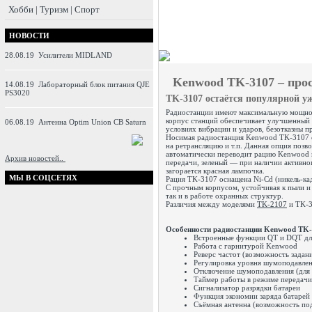
Хобби | Туризм | Спорт
НОВОСТИ
28.08.19
Усилители MIDLAND
Kenwood TK-3107 – про
14.08.19
Лабораторный блок питания QJE
PS3020
TK-3107 остаётся популярной уж
Радиостанции имеют максимальную мощнос
корпус станций обеспечивает улучшенный 
06.08.19
Антенна Optim Union CB Saturn
условиях вибрации и ударов, безотказны 
Носимая радиостанция Kenwood TK-3107 с
на ретрансляцию и т.п. Данная опция позв
автоматически переводит рацию Kenwood в
Архив новостей..
передачи, зеленый — при наличии активно
загорается красная лампочка.
МЫ В СОЦСЕТЯХ
Рация TK-3107 оснащена Ni-Cd (никель-ка
С прочным корпусом, устойчивая к пыли и
так и в работе охранных структур.
Различия между моделями
TK-2107
и TK-3
Особенности радиостанции Kenwood TK-
Встроенные функции QT и DQT дл
Работа с гарнитурой Kenwood
Реверс частот (возможность задан
Регулировка уровня шумоподавле
Отключение шумоподавления (для 
Таймер работы в режиме передачи
Сигнализатор разрядки батареи
Функция экономии заряда батарей
Съёмная антенна (возможность по