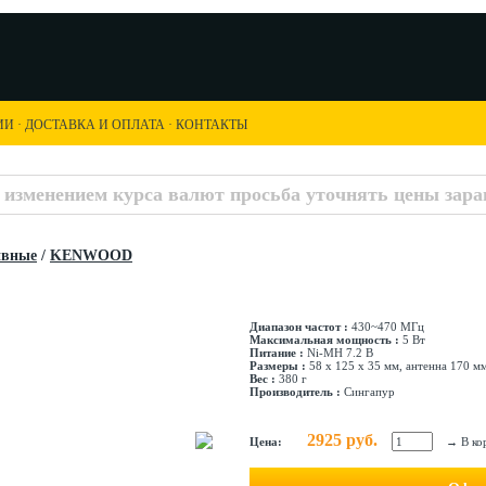
ИИ
·
ДОСТАВКА И ОПЛАТА
·
КОНТАКТЫ
с изменением курса валют просьба уточнять цены заран
ивные
/
KENWOOD
Диапазон частот :
430~470 МГц
Максимальная мощность :
5 Вт
Питание :
Ni-MH 7.2 В
Размеры :
58 x 125 x 35 мм, антенна 170 м
Вес :
380 г
Производитель :
Сингапур
2925 руб.
Цена:
→
В ко