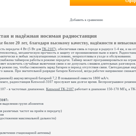
Офор
Добавить к сравнению
стая и надёжная носимая радиостанция
е более 20 лет, благодаря высокому качеству, надёжности и невысоко
ть передачи 4 Вт (5 Вт для
TK-2107
), обеспечивая связь в городе в радиусе 1-4 км, и н
теплоотвод, механическую прочность и защиту от проникновения пыли и влаги. Радиоста
практически в любых эксплуатационных условиях, неприхотливы в уходе и обслуживании.
набжена таймером работы в режиме передачи. Таймер может программироваться на ограни
оляет исключить случайные включения связи и не допускать слишком длительных разговоро
 режим сна, чтобы сэкономить заряд батареи в период отсутствия связи. Светодиодные инд
го канала. При значительной разрядке батареи Kenwood, когда рабочее напряжение снижает
дмиевой) аккумуляторной батареей 7,2 В повышенной емкости 1800 мА/ч.
 влаге, радиостанция Kenwood-3107 прослужит вам долгое время. Беспроигрышное решение
107 - в частотных диапазонах.
Kenwood TK-2107
работает в диапазоне 150-170 МГц, а T
3107:
я выделения групп абонентов
ия различных частот на приём и передачу)
ния
достижения максимальной дальности)
дключения стационарной антенны)