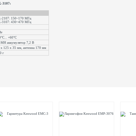
K-3107:
-2107: 150~170 МГц
-3107: 430~470 МГц
Вт
°С... +60°С
-MH аккумулятор 7,2 В
 x 125 x 35 мм, антенна 170 мм
0 г