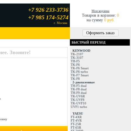
+7 926 233-3736
Моя корзина
Товаров в корзине:
0
+7 985 174-5274
на сумму
0 руб.
г. Москва
Оформить заказ
БЫСТРЫЙ ПЕРЕХОД
KENWOOD
ее. Звоните!
TK-2107
TK-3107
TH-F5
TK-F6
TK-F6 Smart
TK-F6 turbo
TK-F7 Smart
TK-F8
2-диапазонные
TH-F5 dual
TK-F8 dual
TH-F9 dual
TK-UV6R
м
TK-UVF8
TK-UVF10
UVF1 turbo
YAESU
FT-4XR
рзину
FT-4VR
FT-25R
FT-65R