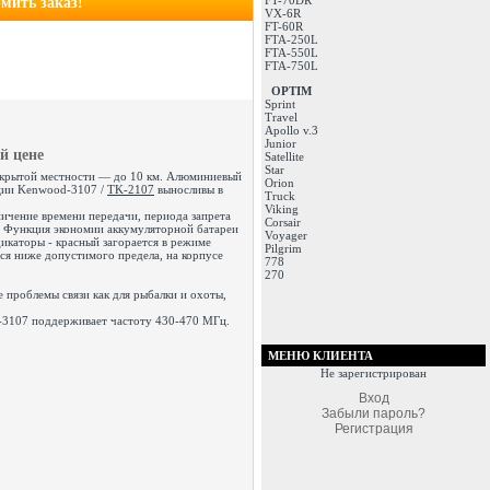
FT-70DR
мить заказ!
VX-6R
FT-60R
FTA-250L
FTA-550L
FTA-750L
OPTIM
Sprint
Travel
Apollo v.3
Junior
й цене
Satellite
Star
а открытой местности — до 10 км. Алюминиевый
Orion
нции Kenwood-3107 /
TK-2107
выносливы в
Truck
Viking
чение времени передачи, периода запрета
Corsair
в. Функция экономии аккумуляторной батареи
Voyager
икаторы - красный загорается в режиме
Pilgrim
ся ниже допустимого предела, на корпусе
778
270
 проблемы связи как для рыбалки и охоты,
K-3107 поддерживает частоту 430-470 МГц.
МЕНЮ КЛИЕНТА
Не зарегистрирован
Вход
Забыли пароль?
Регистрация