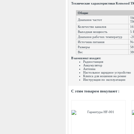
Технические характеристики Kenwood T
Общие
TK
Диапазон частот
TK
Количество каналов
16
Выходная мощность
5 
Диапазон рабочих температур
-20
Источник питания
Ni
Размеры
58
Вес
38
В комплект входят:
Радиостанция
Аккумулятор
Антенна
Настольное зарядное устройство
Клипса для ношения на ремне
Инструкция по эксплуатации
C этим товаром покупают :