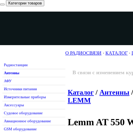
Категории товаров
О РАДИОСВЯЗИ
·
КАТАЛОГ
·
Радиостанции
В связи с изменением ку
Антенны
АФУ
Источники питания
Каталог
/
Антенны
Измерительные приборы
LEMM
Аксессуары
Судовое оборудование
Lemm AT 550 W
Авиационное оборудование
GSM оборудование