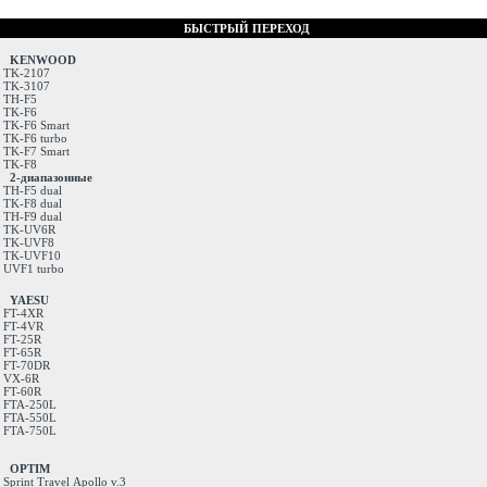
БЫСТРЫЙ ПЕРЕХОД
KENWOOD
TK-2107
TK-3107
TH-F5
TK-F6
TK-F6 Smart
TK-F6 turbo
TK-F7 Smart
TK-F8
2-диапазонные
TH-F5 dual
TK-F8 dual
TH-F9 dual
TK-UV6R
TK-UVF8
TK-UVF10
UVF1 turbo
YAESU
FT-4XR
FT-4VR
FT-25R
FT-65R
FT-70DR
VX-6R
FT-60R
FTA-250L
FTA-550L
FTA-750L
OPTIM
Sprint
Travel
Apollo v.3