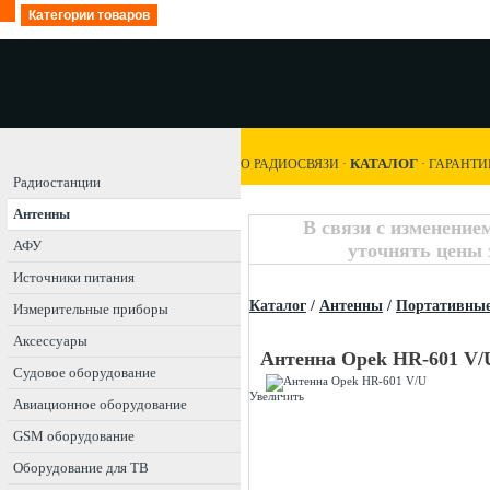
Категории товаров
КАТАЛОГ
О РАДИОСВЯЗИ
·
·
ГАРАНТИ
Радиостанции
Антенны
В связи с изменение
АФУ
уточнять цены 
Источники питания
Каталог
/
Антенны
/
Портативные
Измерительные приборы
Аксессуары
Антенна Opek HR-601 V/
Судовое оборудование
Увеличить
Авиационное оборудование
GSM оборудование
Оборудование для ТВ