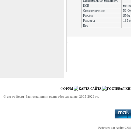
Максимальная мощность
КСВ
менее
Сопротивление
50 О
Разъём
SMA-
Размеры
195 
Вес
;
ФОРУМ
КАРТА САЙТА
ГОСТЕВАЯ КН
©
vip-radio.ru
Радиостанции и радиооборудование. 2005-2026 гг.
Работает на: Amiro CMS