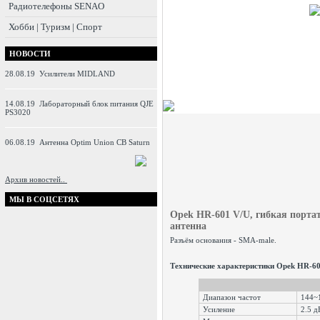
Радиотелефоны SENAO
Хобби | Туризм | Спорт
НОВОСТИ
28.08.19
Усилители MIDLAND
14.08.19
Лабораторный блок питания QJE
PS3020
06.08.19
Антенна Optim Union CB Saturn
Архив новостей..
МЫ В СОЦСЕТЯХ
Opek HR-601 V/U
, гибкая порт
антенна
Разъём основания - SMA-male.
Технические характеристики Opek HR-60
Диапазон частот
144~
Усиление
2.5 д