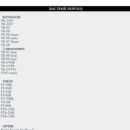
БЫСТРЫЙ ПЕРЕХОД
KENWOOD
TK-2107
TK-3107
TH-F5
TK-F6
TK-F6 Smart
TK-F6 turbo
TK-F7 Smart
TK-F8
2-диапазонные
TH-F5 dual
TK-F8 dual
TH-F9 dual
TK-UV6R
TK-UVF8
TK-UVF10
UVF1 turbo
YAESU
FT-4XR
FT-4VR
FT-25R
FT-65R
FT-70DR
VX-6R
FT-60R
FTA-250L
FTA-550L
FTA-750L
OPTIM
Sprint
Travel
Apollo v.3