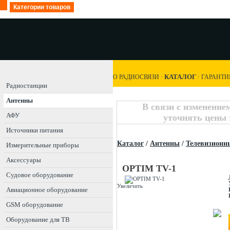
Категории товаров
КАТАЛОГ
О РАДИОСВЯЗИ
·
·
ГАРАНТИ
Радиостанции
Антенны
В связи с изменение
АФУ
уточнять цены 
Источники питания
Каталог
/
Антенны
/
Телевизионн
Измерительные приборы
Аксессуары
OPTIM TV-1
Судовое оборудование
Увеличить
Авиационное оборудование
GSM оборудование
Оборудование для ТВ