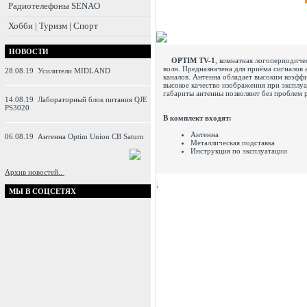
Радиотелефоны SENAO
Хобби | Туризм | Спорт
НОВОСТИ
OPTIM TV-1
, комнатная логопериодиче
волн. Предназначена для приёма сигналов
28.08.19
Усилители MIDLAND
каналов. Антенна обладает высоким коэфф
высокое качество изображения при эксплу
габариты антенны позволяют без проблем р
14.08.19
Лабораторный блок питания QJE
PS3020
В комплект входят:
Антенна
06.08.19
Антенна Optim Union CB Saturn
Металлическая подставка
Инструкция по эксплуатации
Архив новостей..
;
МЫ В СОЦСЕТЯХ