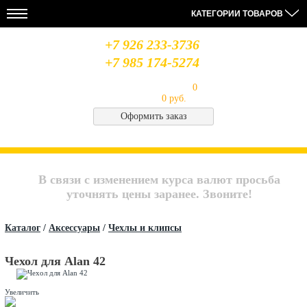
КАТЕГОРИИ ТОВАРОВ
+7 926 233-3736
+7 985 174-5274
Моя корзина
Товаров в корзине:
0
на сумму
0 руб.
Оформить заказ
НОВОСТИ
28.08.19
14.08.19
06.08.19
МЫ
Усилители
Лабораторный
Антенна
В
MIDLAND
блок
Optim
СОЦСЕТЯХ
В связи с изменением курса валют просьба
питания
Union
QJE
CB
Архив
уточнять цены заранее. Звоните!
PS3020
Saturn
новостей..
Каталог
/
Аксессуары
/
Чехлы и клипсы
Чехол для Alan 42
Увеличить