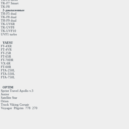
TK-F7 Smart
TK-F8
2-диапазонные
TH-F5 dual
TK-F8 dual
TH-F9 dual
TK-UV6R
TK-UVF8
TK-UVF10
UVF1 turbo
YAESU
FT-4XR
FT-4VR
FT-25R
FT-65R
FT-70DR
VX-6R
FT-60R
FTA-250L
FTA-550L
FTA-750L
OPTIM
Sprint
Travel
Apollo v.3
Junior
Satellite
Star
Orion
Truck
Viking
Corsair
Voyager
Pilgrim
778
270