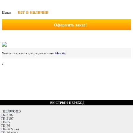
нет в наличии
Цена:
Оформить заказ!
Чехол из кожзама для радиостанции
Alan 42
.
;
БЫСТРЫЙ ПЕРЕХОД
KENWOOD
TK-2107
TK-3107
TH-F5
TK-F6
TK-F6 Smart
TK-F6 turbo