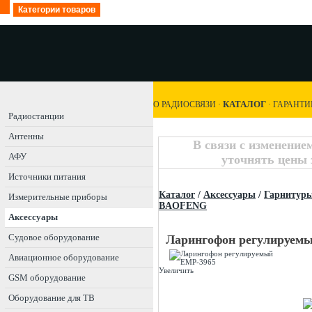
Категории товаров
КАТАЛОГ
О РАДИОСВЯЗИ
·
·
ГАРАНТИ
Радиостанции
Антенны
В связи с изменение
АФУ
уточнять цены 
Источники питания
Каталог
/
Аксессуары
/
Гарнитур
Измерительные приборы
BAOFENG
Аксессуары
Судовое оборудование
Ларингофон регулируем
Авиационное оборудование
Увеличить
GSM оборудование
Оборудование для ТВ