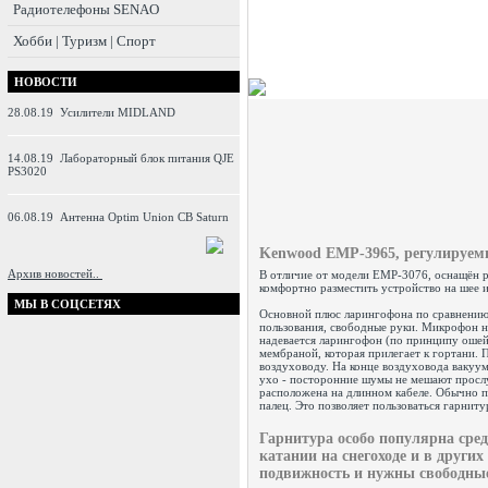
Радиотелефоны SENAO
Хобби | Туризм | Спорт
НОВОСТИ
28.08.19
Усилители MIDLAND
14.08.19
Лабораторный блок питания QJE
PS3020
06.08.19
Антенна Optim Union CB Saturn
Kenwood EMP-3965
, регулируем
Архив новостей..
В отличие от модели EMP-3076, оснащён р
комфортно разместить устройство на шее и
МЫ В СОЦСЕТЯХ
Основной плюс ларингофона по сравнению
пользования, свободные руки. Микрофон н
надевается ларингофон (по принципу ошей
мембраной, которая прилегает к гортани.
воздуховоду. На конце воздуховода вакуумн
ухо - посторонние шумы не мешают просл
расположена на длинном кабеле. Обычно пр
палец. Это позволяет пользоваться гарниту
Гарнитура особо популярна сре
катании на снегоходе и в других
подвижность и нужны свободные