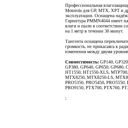
Профессиональная влагозащищ
Motorola для GP, MTX, XPT и д
эксплуатации. Оснащена надёж
Гарнитура PMMN4044 имеет на
влаги и пыли в соответствии с
на 1 метр в течение 30 минут.
Тангента оснащена переключате
громкость, не прикасаясь к ра
изменения между двумя уровня
Совместимость:
GP140, GP320
GP380, GP640, GP650, GP680, 
HT1550, HT1550-XLS, MTP700
MTX8250, MTX8250-LS, MTX85
PRO5350, PRO5450, PRO5550, 
PRO9150, PTX700, PTX760, PT
;