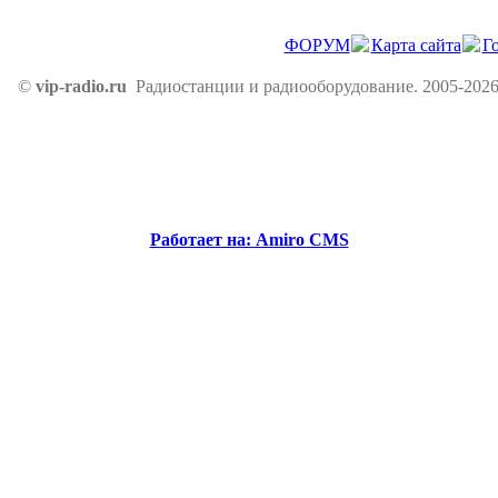
ФОРУМ
Карта сайта
Г
©
vip-radio.ru
Радиостанции и радиооборудование. 2005-2026
Работает на: Amiro CMS