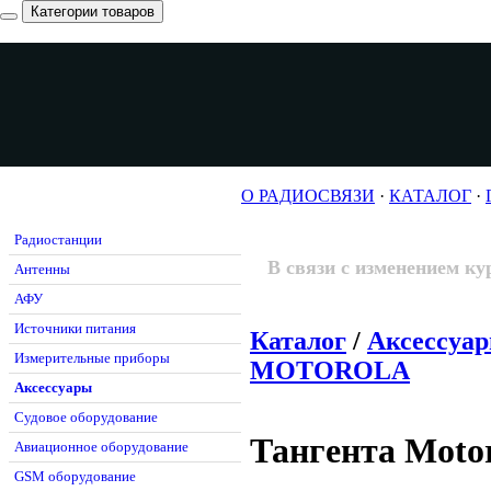
Категории товаров
О РАДИОСВЯЗИ
·
КАТАЛОГ
·
Радиостанции
В связи с изменением ку
Антенны
АФУ
Источники питания
Каталог
/
Аксессуа
Измерительные приборы
MOTOROLA
Аксессуары
Судовое оборудование
Тангента Mot
Авиационное оборудование
GSM оборудование