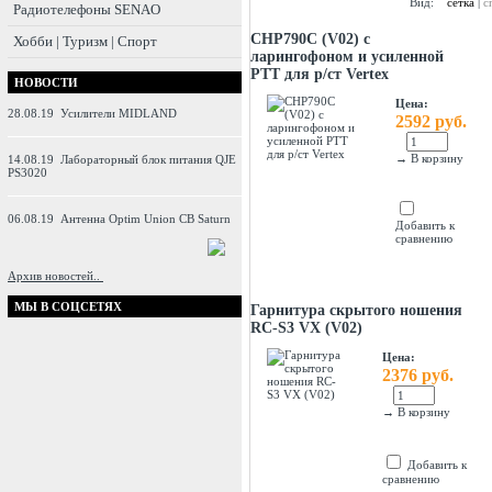
Вид:
сетка
|
с
Радиотелефоны SENAO
CHP790С (V02) с
Хобби | Туризм | Спорт
ларингофоном и усиленной
PTT для р/ст Vertex
НОВОСТИ
Цена:
28.08.19
Усилители MIDLAND
2592 руб.
→
В корзину
14.08.19
Лабораторный блок питания QJE
PS3020
06.08.19
Антенна Optim Union CB Saturn
Добавить к
сравнению
Архив новостей..
МЫ В СОЦСЕТЯХ
Гарнитура скрытого ношения
RC-S3 VX (V02)
Цена:
2376 руб.
→
В корзину
Добавить к
сравнению