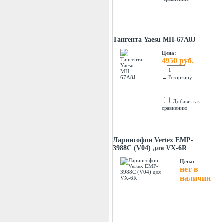
Тангента Yaesu MH-67A8J
Цена:
4950 руб.
→
В корзину
Добавить к
сравнению
Ларингофон Vertex EMP-
3988C (V04) для VX-6R
Цена:
нет в
наличии