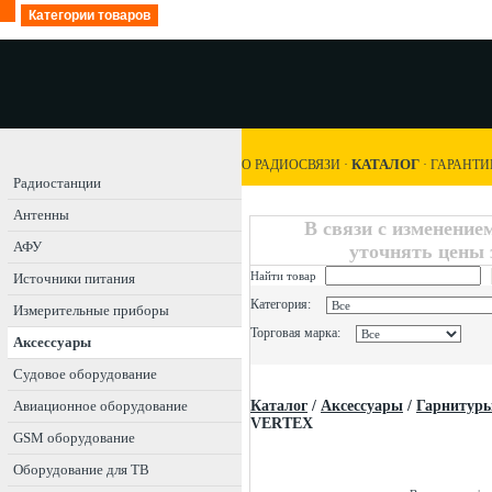
Категории товаров
КАТАЛОГ
О РАДИОСВЯЗИ
·
·
ГАРАНТИ
Радиостанции
Антенны
В связи с изменение
АФУ
уточнять цены 
Найти товар
Источники питания
Категория:
Измерительные приборы
Торговая марка:
Аксессуары
Судовое оборудование
Авиационное оборудование
Каталог
/
Аксессуары
/
Гарнитур
VERTEX
GSM оборудование
Оборудование для ТВ