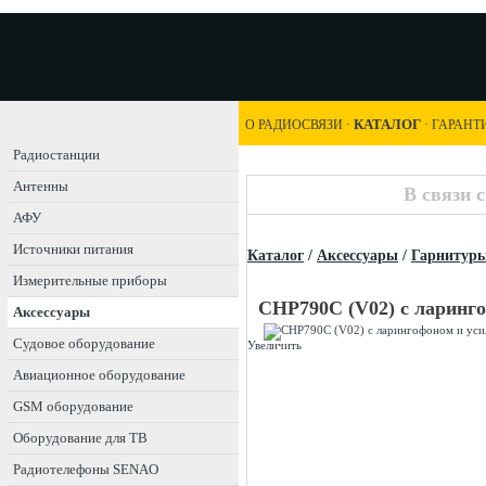
КАТАЛОГ
О РАДИОСВЯЗИ
·
·
ГАРАНТ
Радиостанции
Антенны
В связи 
АФУ
Источники питания
Каталог
/
Аксессуары
/
Гарнитур
Измерительные приборы
CHP790С (V02) с ларинго
Аксессуары
Судовое оборудование
Увеличить
Авиационное оборудование
GSM оборудование
Оборудование для ТВ
Радиотелефоны SENAO