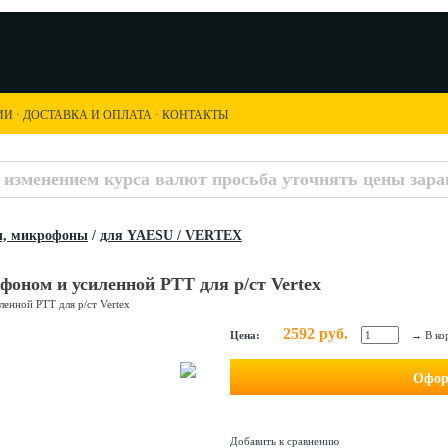
ИИ
·
ДОСТАВКА И ОПЛАТА
·
КОНТАКТЫ
с изменением курса валют просьба уточнять цены заран
ы, микрофоны
/
для YAESU / VERTEX
фоном и усиленной PTT для р/ст Vertex
2592 руб.
Цена:
→
В ко
Офор
Добавить к сравнению