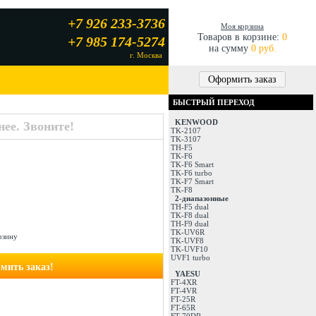
+7 926 233-3736
Моя корзина
Товаров в корзине:
0
+7 985 174-5274
на сумму
0 руб.
г. Москва
Оформить заказ
БЫСТРЫЙ ПЕРЕХОД
KENWOOD
ее. Звоните!
TK-2107
TK-3107
TH-F5
TK-F6
TK-F6 Smart
TK-F6 turbo
TK-F7 Smart
TK-F8
2-диапазонные
TH-F5 dual
TK-F8 dual
TH-F9 dual
TK-UV6R
рзину
TK-UVF8
TK-UVF10
UVF1 turbo
мить заказ!
YAESU
FT-4XR
FT-4VR
FT-25R
FT-65R