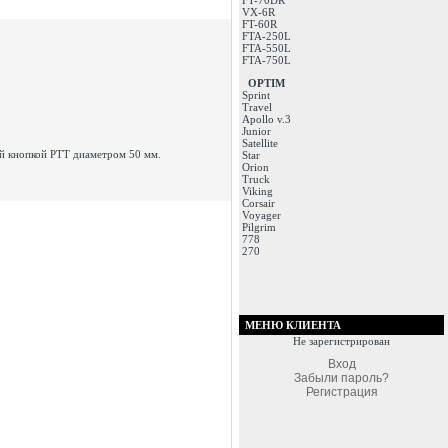
FT-70DR
VX-6R
FT-60R
FTA-250L
FTA-550L
FTA-750L
OPTIM
Sprint
Travel
Apollo v.3
Junior
Satellite
й кнопкой PTT диаметром 50 мм.
Star
Orion
Truck
Viking
Corsair
Voyager
Pilgrim
778
270
МЕНЮ КЛИЕНТА
Не зарегистрирован
Вход
Забыли пароль?
Регистрация