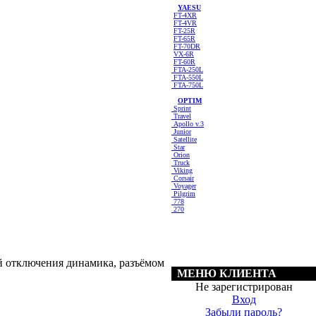
YAESU
FT-4XR
FT-4VR
FT-25R
FT-65R
FT-70DR
VX-6R
FT-60R
FTA-250L
FTA-550L
FTA-750L
OPTIM
Sprint
Travel
Apollo v.3
Junior
Satellite
Star
Orion
Truck
Viking
Corsair
Voyager
Pilgrim
778
270
й отключения динамика, разъёмом
МЕНЮ КЛИЕНТА
Не зарегистрирован
Вход
Забыли пароль?