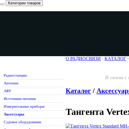
Категории товаров
О РАДИОСВЯЗИ
·
КАТАЛОГ
Радиостанции
В связи с
Антенны
Каталог
/
Аксессуа
АФУ
Источники питания
Измерительные приборы
Тангента Vert
Аксессуары
Судовое оборудование