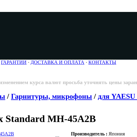
·
ГАРАНТИИ
·
ДОСТАВКА И ОПЛАТА
·
КОНТАКТЫ
 изменением курса валют просьба уточнять цены заран
ры
/
Гарнитуры, микрофоны
/
для YAESU
ex Standard MH-45A2B
Производитель :
Япония