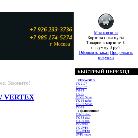
+7 926 233-3736
Моя корзина
+7 985 174-5274
Корзина пока пуста
Товаров в корзине:
0
г. Москва
на сумму
0 руб.
Оформить заказ
Продолжить
покупки
БЫСТРЫЙ ПЕРЕХОД
KENWOOD
ее. Звоните!
TK-2107
TK-3107
TH-F5
TK-F6
 / VERTEX
TK-F6 Smart
TK-F6 turbo
TK-F7 Smart
TK-F8
2-диапазонные
TH-F5 dual
TK-F8 dual
TH-F9 dual
TK-UV6R
TK-UVF8
TK-UVF10
UVF1 turbo