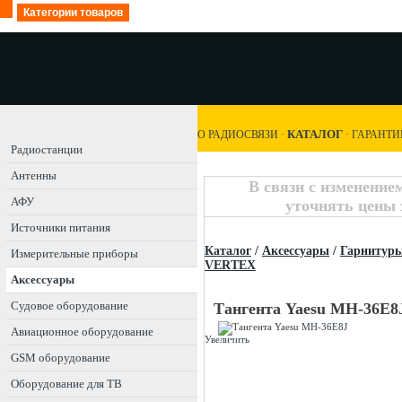
Категории товаров
КАТАЛОГ
О РАДИОСВЯЗИ
·
·
ГАРАНТИ
Радиостанции
Антенны
В связи с изменение
АФУ
уточнять цены 
Источники питания
Каталог
/
Аксессуары
/
Гарнитур
Измерительные приборы
VERTEX
Аксессуары
Судовое оборудование
Тангента Yaesu MH-36E8
Авиационное оборудование
Увеличить
GSM оборудование
Оборудование для ТВ