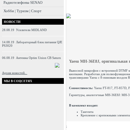
Радиотелефоны SENAO
Хобби | Туризм | Спорт
НОВОСТИ
28.08.19
Усилители MIDLAND
14.08.19
Лабораторный блок питания QJE
PS3020
06.08.19
Антенна Optim Union CB Saturn
Yaesu
MH-36E8J, о
ригинальная 
Выносной микрофон с встроенной DTMF к
Архив новостей..
кнопками. Разработан для полнофункцион
трансиверами Yaesu с 8-пиновым входом RJ
МЫ В СОЦСЕТЯХ
Совместимость:
Yaesu FT-817,
FT-857D
,
F
Гарнитуры, аналогичные MH-36E8J: MH-3
В комплект входит:
Тангента
Крепление с крепежными элемент
;