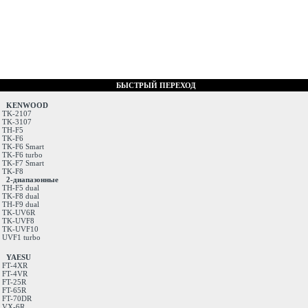
БЫСТРЫЙ ПЕРЕХОД
KENWOOD
TK-2107
TK-3107
TH-F5
TK-F6
TK-F6 Smart
TK-F6 turbo
TK-F7 Smart
TK-F8
2-диапазонные
TH-F5 dual
TK-F8 dual
TH-F9 dual
TK-UV6R
TK-UVF8
TK-UVF10
UVF1 turbo
YAESU
FT-4XR
FT-4VR
FT-25R
FT-65R
FT-70DR
VX-6R