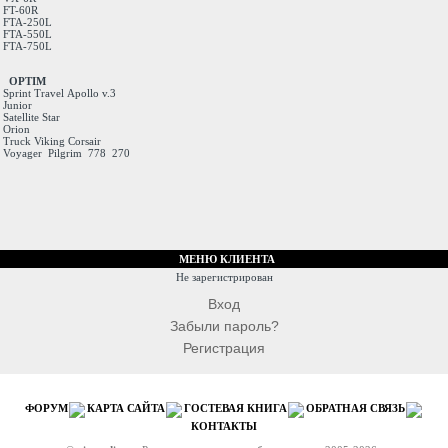
FT-60R
FTA-250L
FTA-550L
FTA-750L
OPTIM
Sprint
Travel
Apollo v.3
Junior
Satellite
Star
Orion
Truck
Viking
Corsair
Voyager
Pilgrim
778
270
МЕНЮ КЛИЕНТА
Не зарегистрирован
Вход
Забыли пароль?
Регистрация
ФОРУМ
КАРТА САЙТА
ГОСТЕВАЯ КНИГА
ОБРАТНАЯ СВЯЗЬ
КОНТАКТЫ