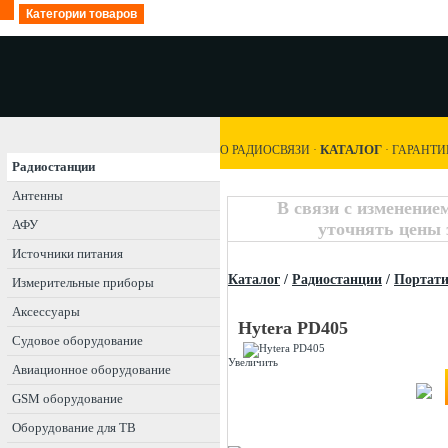
Категории товаров
КАТАЛОГ
О РАДИОСВЯЗИ
·
·
ГАРАНТИ
Радиостанции
Антенны
В связи с изменение
АФУ
уточнять цены 
Источники питания
Каталог
/
Радиостанции
/
Портат
Измерительные приборы
Аксессуары
Hytera PD405
Судовое оборудование
Увеличить
Авиационное оборудование
GSM оборудование
Оборудование для ТВ