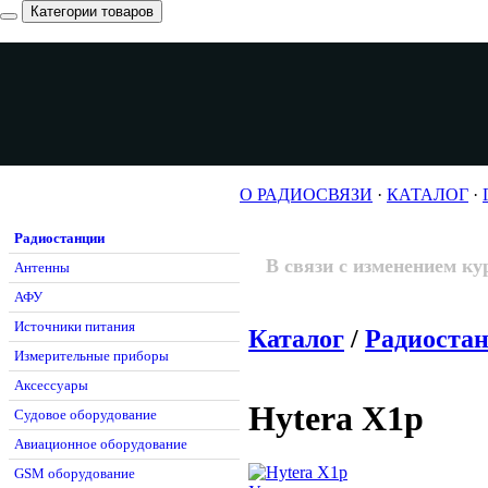
Категории товаров
О РАДИОСВЯЗИ
·
КАТАЛОГ
·
Радиостанции
В связи с изменением ку
Антенны
АФУ
Источники питания
Каталог
/
Радиоста
Измерительные приборы
Аксессуары
Hytera X1p
Судовое оборудование
Авиационное оборудование
GSM оборудование