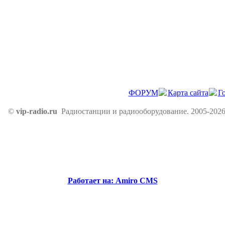
ФОРУМ
Карта сайта
Г
©
vip-radio.ru
Радиостанции и радиооборудование. 2005-2026
Работает на: Amiro CMS