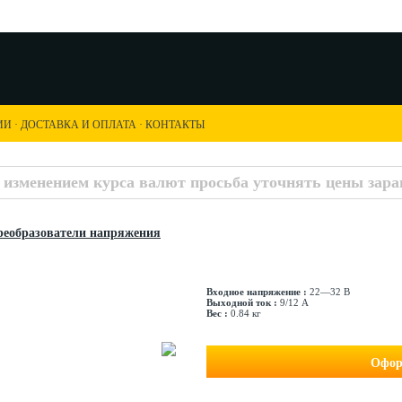
ИИ
·
ДОСТАВКА И ОПЛАТА
·
КОНТАКТЫ
с изменением курса валют просьба уточнять цены заран
еобразователи напряжения
Входное напряжение :
22—32 В
Выходной ток :
9/12 А
Вес :
0.84 кг
Офор