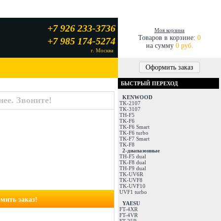
+7 926 233-3736
Моя корзина
Товаров в корзине:
0
+7 985 174-5274
на сумму
0 руб.
г. Москва
Оформить заказ
БЫСТРЫЙ ПЕРЕХОД
KENWOOD
ее. Звоните!
TK-2107
TK-3107
TH-F5
TK-F6
TK-F6 Smart
TK-F6 turbo
TK-F7 Smart
TK-F8
2-диапазонные
TH-F5 dual
TK-F8 dual
TH-F9 dual
TK-UV6R
TK-UVF8
TK-UVF10
UVF1 turbo
мить заказ!
YAESU
FT-4XR
FT-4VR