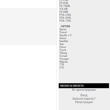
FT-25R
FT-65R
FT-70DR
VX-6R
FT-60R
FTA-250L
FTA-550L
FTA-750L
OPTIM
Sprint
Travel
Apollo v.3
Junior
Satellite
Star
Orion
Truck
Viking
Corsair
Voyager
Pilgrim
778
270
МЕНЮ КЛИЕНТА
Не зарегистрирован
Вход
Забыли пароль?
Регистрация