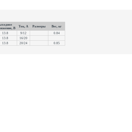
ыходное
Ток, А
Размеры
Вес, кг
ряжение, В
13.8
9/12
0.84
13.8
16/20
13.8
20/24
0.85