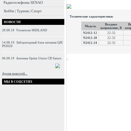
Радиотелефоны SENAO
Хобби | Туризм | Спорт
Технические характеристики:
НОВОСТИ
Входное
В
Модель
напряжение, В
нап
28.08.19
Усилители MIDLAND
N2412-12
22-32
N2412-20
22-32
14.08.19
Лабораторный блок питания QJE
N2412-24
22-32
PS3020
06.08.19
Антенна Optim Union CB Saturn
;
Архив новостей..
МЫ В СОЦСЕТЯХ