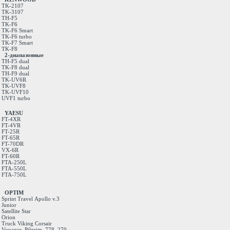
TK-2107
TK-3107
TH-F5
TK-F6
TK-F6 Smart
TK-F6 turbo
TK-F7 Smart
TK-F8
2-диапазонные
TH-F5 dual
TK-F8 dual
TH-F9 dual
TK-UV6R
TK-UVF8
TK-UVF10
UVF1 turbo
YAESU
FT-4XR
FT-4VR
FT-25R
FT-65R
FT-70DR
VX-6R
FT-60R
FTA-250L
FTA-550L
FTA-750L
OPTIM
Sprint
Travel
Apollo v.3
Junior
Satellite
Star
Orion
Truck
Viking
Corsair
Voyager
Pilgrim
778
270