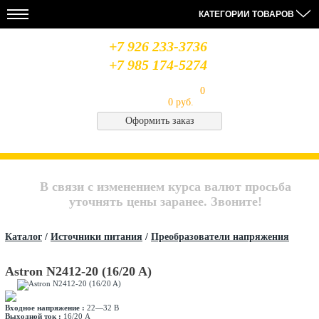
КАТЕГОРИИ ТОВАРОВ
+7 926 233-3736
+7 985 174-5274
Моя корзина
Товаров в корзине:
0
на сумму
0 руб.
Оформить заказ
НОВОСТИ
28.08.19
14.08.19
06.08.19
МЫ
Усилители
Лабораторный
Антенна
В
MIDLAND
блок
Optim
СОЦСЕТЯХ
В связи с изменением курса валют просьба
питания
Union
QJE
CB
Архив
уточнять цены заранее. Звоните!
PS3020
Saturn
новостей..
Каталог
/
Источники питания
/
Преобразователи напряжения
Astron N2412-20 (16/20 A)
Входное напряжение :
22—32 В
Выходной ток :
16/20 А