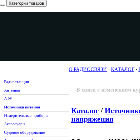
Категории товаров
О РАДИОСВЯЗИ
·
КАТАЛОГ
·
Радиостанции
В связи с изменением ку
Антенны
АФУ
Источники питания
Каталог
/
Источник
Измерительные приборы
напряжения
Аксессуары
Судовое оборудование