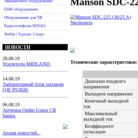
Manson SDC-225
Авиационное оборудование
GSM оборудование
Оборудование для ТВ
Увеличить
Радиотелефоны SENAO
Хобби | Туризм | Спорт
НОВОСТИ
28.08.19
Технические характеристики:
Усилители MIDLAND
14.08.19
Диапазон входного
Лабораторный блок питания
напряжения
QJE PS3020
Выходное напряжение
Конечный выходной
06.08.19
ток
Антенна Optim Union CB
Максимальный
Saturn
выходной ток
Коэффициент
пульсации
Архив новостей..