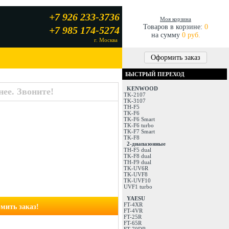
+7 926 233-3736
Моя корзина
Товаров в корзине:
0
+7 985 174-5274
на сумму
0 руб.
г. Москва
Оформить заказ
БЫСТРЫЙ ПЕРЕХОД
KENWOOD
ее. Звоните!
TK-2107
TK-3107
TH-F5
TK-F6
TK-F6 Smart
TK-F6 turbo
TK-F7 Smart
TK-F8
2-диапазонные
TH-F5 dual
TK-F8 dual
TH-F9 dual
TK-UV6R
TK-UVF8
TK-UVF10
UVF1 turbo
YAESU
FT-4XR
мить заказ!
FT-4VR
FT-25R
FT-65R