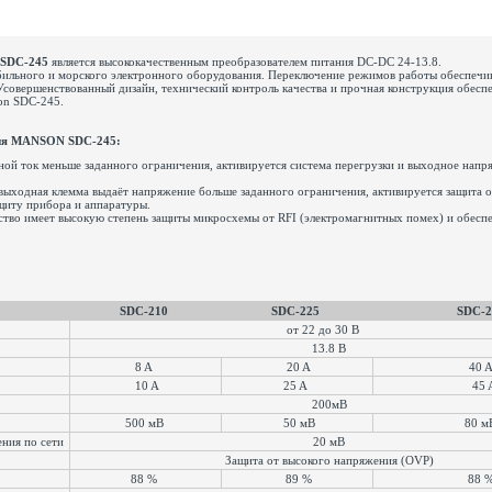
SDC-245
является высококачественным преобразователем питания DC-DC 24-13.8.
бильного и морского электронного оборудования. Переключение режимов работы обеспечи
Усовершенствованный дизайн, технический контроль качества и прочная конструкция обесп
on SDC-245.
ния MANSON SDC-245:
ной ток меньше заданного ограничения, активируется система перегрузки и выходное напр
 выходная клемма выдаёт напряжение больше заданного ограничения, активируется защита
щиту прибора и аппаратуры.
ство имеет высокую степень защиты микросхемы от RFI (электромагнитных помех) и обеспе
SDC-210
SDC-225
SDC-2
от 22 до 30 В
13.8 В
8 A
20 A
40 
10 A
25 A
45 
200мВ
500 мВ
50 мВ
80 
ния по сети
20 мВ
Защита от высокого напряжения (OVP)
88 %
89 %
88 