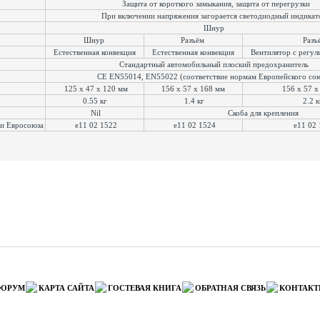
Защита от короткого замыкания, защита от перегрузки
При включении напряжения загорается светодиодный индика
Шнур
Шнур
Разъём
Разъ
Естественная конвекция
Естественная конвекция
Вентилятор с регул
Стандартный автомобильный плоский предохранитель
CE EN55014, EN55022 (соответствие нормам Европейского со
125 x 47 x 120 мм
156 x 57 x 168 мм
156 x 57 x
0.55 кг
1.4 кг
2.2 
Nil
Скоба для крепления
и Евросоюза
e11 02 1522
e11 02 1524
e11 02 
ФОРУМ
КАРТА САЙТА
ГОСТЕВАЯ КНИГА
ОБРАТНАЯ СВЯЗЬ
КОНТАК