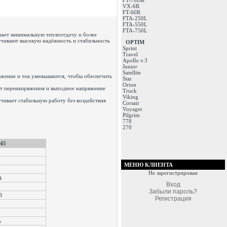
FT-70DR
VX-6R
FT-60R
FTA-250L
FTA-550L
FTA-750L
вает минимальную теплоотдачу и более
ечивают высокую надёжность и стабильность
OPTIM
Sprint
Travel
Apollo v.3
Junior
Satellite
яжение и ток уменьшаются, чтобы обеспечить
Star
Orion
 от перенапряжения и выходное напряжение
Truck
Viking
чивает стабильную работу без воздействия
Corsair
Voyager
Pilgrim
778
270
45
МЕНЮ КЛИЕНТА
A
Не зарегистрирован
A
Вход
Забыли пароль?
мВ
Регистрация
%