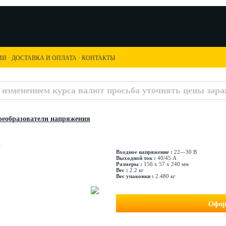
ИИ
·
ДОСТАВКА И ОПЛАТА
·
КОНТАКТЫ
с изменением курса валют просьба уточнять цены заран
еобразователи напряжения
)
Входное напряжение :
22—30 В
Выходной ток :
40/45 А
Размеры :
156 x 57 x 240 мм
Вес :
2.2 кг
Вес упаковки :
2.480 кг
Офор