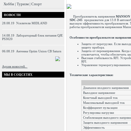
Хобби | Туризм | Спорт
НОВОСТИ
Преобразователь напряжения
MANSON 
SDC-245
предназначен для 13.8 В автомо
28.08.19
Усилители MIDLAND
высокую эффективноcть преобразователя. 
работы преобразователя напряжения Mans
14.08.19
Лабораторный блок питания QJE
Особенности преобразователя напряже
PS3020
Защита от перегрузки. Если выход
защиту прибора.
Защита от перенапряжения. Когда
06.08.19
Антенна Optim Union CB Saturn
отключается, чтобы обеспечить за
Высокая стабильность RFI. Устрой
RFI.
Управление терморегулированием.
Архив новостей..
МЫ В СОЦСЕТЯХ
Технические характеристики:
Диапазон входного напряжения
Выходное напряжение
Конечный выходной ток
Максимальный выходной ток
Коэффициент пульсации
Регулировка нагрузки
Стабилизация выходного напряже
Защита выходного напряжения
Эффективность