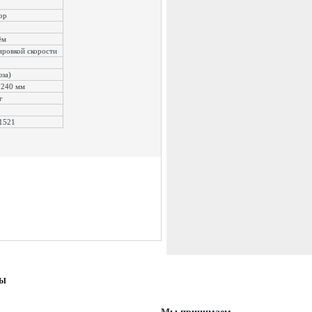
тор
ём
ировкой скорости
юза)
 240 мм
кг
1521
ТЫ