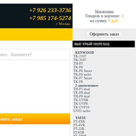
+7 926 233-3736
Моя корзина
Товаров в корзине:
0
+7 985 174-5274
на сумму
0 руб.
г. Москва
Оформить заказ
БЫСТРЫЙ ПЕРЕХОД
KENWOOD
ее. Звоните!
TK-2107
TK-3107
TH-F5
TK-F6
TK-F6 Smart
TK-F6 turbo
TK-F7 Smart
TK-F8
2-диапазонные
TH-F5 dual
TK-F8 dual
TH-F9 dual
TK-UV6R
TK-UVF8
TK-UVF10
UVF1 turbo
YAESU
мить заказ!
FT-4XR
FT-4VR
FT-25R
FT-65R