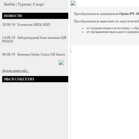
Хобби | Туризм | Спорт
Преобразователь напряжения
Optim PN-1
НОВОСТИ
Преобразователь выполнен по классическо
28.08.19
Усилители MIDLAND
от подключения к источнику с об
от превышения выходного напряж
14.08.19
Лабораторный блок питания QJE
PS3020
;
06.08.19
Антенна Optim Union CB Saturn
Архив новостей..
МЫ В СОЦСЕТЯХ