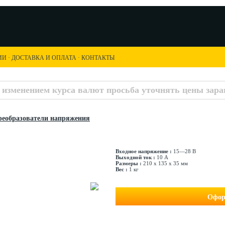
ИИ
·
ДОСТАВКА И ОПЛАТА
·
КОНТАКТЫ
с изменением курса валют просьба уточнять цены заран
еобразователи напряжения
Входное напряжение :
15—28 В
Выходной ток :
10 А
Размеры :
210 х 135 х 35 мм
Вес :
1 кг
Офор