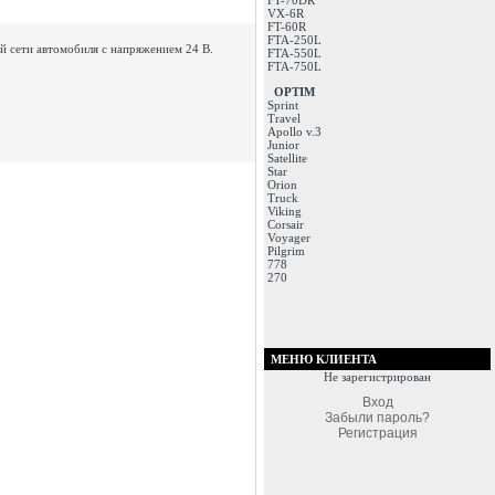
FT-70DR
VX-6R
FT-60R
FTA-250L
й сети автомобиля с напряжением 24 В.
FTA-550L
FTA-750L
OPTIM
Sprint
Travel
Apollo v.3
Junior
Satellite
Star
Orion
Truck
Viking
Corsair
Voyager
Pilgrim
778
270
МЕНЮ КЛИЕНТА
Не зарегистрирован
Вход
Забыли пароль?
Регистрация