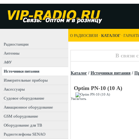
КАТАЛОГ
О РАДИОСВЯЗИ
·
·
ГАРАНТ
Радиостанции
Антенны
В связи 
АФУ
Источники питания
Каталог
/
Источники питания
/
Пр
Измерительные приборы
Optim PN-10 (10 А)
Аксессуары
Судовое оборудование
Увеличить
Авиационное оборудование
GSM оборудование
Оборудование для ТВ
Радиотелефоны SENAO