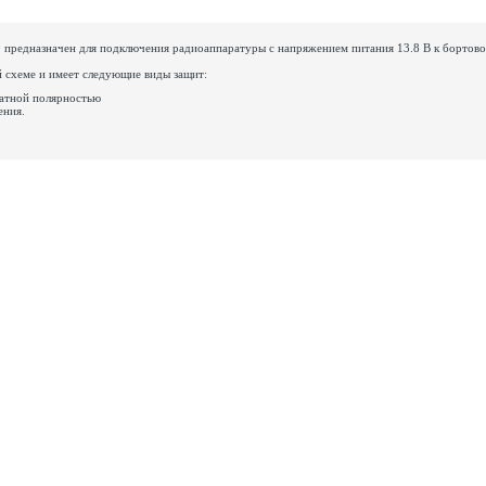
0
предназначен для подключения радиоаппаратуры с напряжением питания 13.8 В к бортово
й схеме и имеет следующие виды защит:
ратной полярностью
ения.