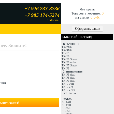
+7 926 233-3736
Моя корзина
Товаров в корзине:
0
+7 985 174-5274
на сумму
0 руб.
г. Москва
Оформить заказ
БЫСТРЫЙ ПЕРЕХОД
KENWOOD
ее. Звоните!
TK-2107
TK-3107
TH-F5
TK-F6
TK-F6 Smart
TK-F6 turbo
TK-F7 Smart
TK-F8
2-диапазонные
TH-F5 dual
TK-F8 dual
TH-F9 dual
рузки
TK-UV6R
TK-UVF8
TK-UVF10
UVF1 turbo
YAESU
FT-4XR
мить заказ!
FT-4VR
FT-25R
FT-65R