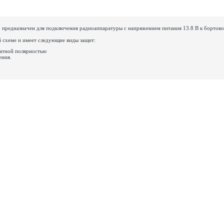
0
предназначен для подключения радиоаппаратуры с напряжением питания 13.8 В к бортово
й схеме и имеет следующие виды защит:
ратной полярностью
ения.