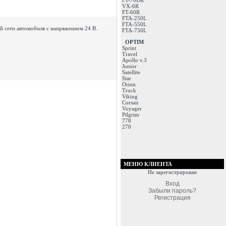
FT-70DR
VX-6R
FT-60R
FTA-250L
FTA-550L
й сети автомобиля с напряжением 24 В.
FTA-750L
OPTIM
Sprint
Travel
Apollo v.3
Junior
Satellite
Star
Orion
Truck
Viking
Corsair
Voyager
Pilgrim
778
270
МЕНЮ КЛИЕНТА
Не зарегистрирован
Вход
Забыли пароль?
Регистрация