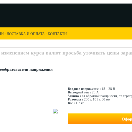
ИИ
·
ДОСТАВКА И ОПЛАТА
·
КОНТАКТЫ
с изменением курса валют просьба уточнять цены заран
еобразователи напряжения
Входное напряжение :
15—28 В
Выходной ток :
20 А
Защита :
от обратной полярности, от перег
Размеры :
230 х 181 х 60 мм
Вес :
1.7 кг
Офор