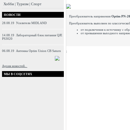
Хобби | Туризм | Спорт
НОВОСТИ
Преобразователь напряжения
Optim PN-2
28.08.19
Усилители MIDLAND
Преобразователь выполнен по классическо
от подключения к источнику с об
от превышения выходного напряж
14.08.19
Лабораторный блок питания QJE
PS3020
06.08.19
Антенна Optim Union CB Saturn
;
Архив новостей..
МЫ В СОЦСЕТЯХ