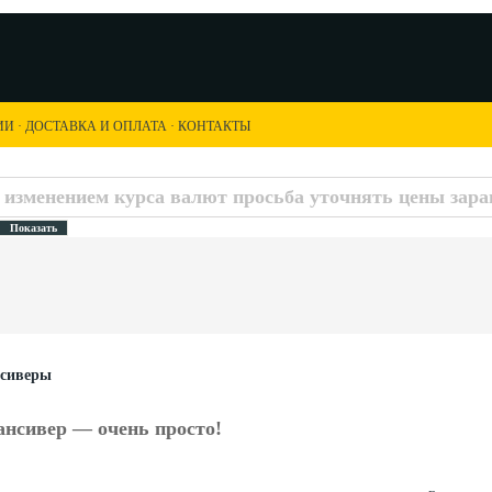
ИИ
·
ДОСТАВКА И ОПЛАТА
·
КОНТАКТЫ
с изменением курса валют просьба уточнять цены заран
нсиверы
ансивер — очень просто!