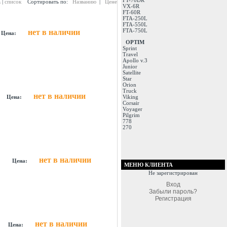
FT-70DR
а
|
список
Сортировать по:
Названию
|
Цене
VX-6R
FT-60R
FTA-250L
FTA-550L
FTA-750L
нет в наличии
Цена:
OPTIM
Sprint
Travel
Apollo v.3
Junior
Satellite
Star
Orion
Truck
нет в наличии
Цена:
Viking
Corsair
Voyager
Pilgrim
778
270
нет в наличии
Цена:
МЕНЮ КЛИЕНТА
Не зарегистрирован
Вход
Забыли пароль?
Регистрация
нет в наличии
Цена: