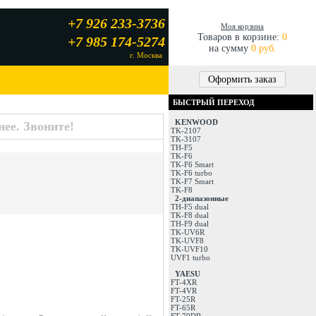
+7 926 233-3736
Моя корзина
Товаров в корзине:
0
+7 985 174-5274
на сумму
0 руб.
г. Москва
Оформить заказ
БЫСТРЫЙ ПЕРЕХОД
KENWOOD
ее. Звоните!
TK-2107
TK-3107
TH-F5
TK-F6
TK-F6 Smart
TK-F6 turbo
TK-F7 Smart
TK-F8
2-диапазонные
TH-F5 dual
TK-F8 dual
TH-F9 dual
TK-UV6R
TK-UVF8
TK-UVF10
UVF1 turbo
YAESU
FT-4XR
FT-4VR
FT-25R
FT-65R