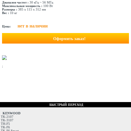
Диапазон частот :
30 кГц ~ 56 МГц
Максимальная мощность :
100 Вт
Размеры :
385 х 115 х 312 мм
Вес :
10 кг
нет в наличии
Цена:
Оформить заказ!
;
БЫСТРЫЙ ПЕРЕХОД
KENWOOD
TK-2107
TK-3107
TH-F5
TK-F6
TK-F6 Smart