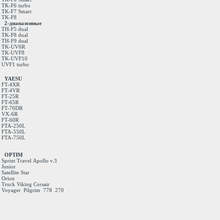
TK-F6 turbo
TK-F7 Smart
TK-F8
2-диапазонные
TH-F5 dual
TK-F8 dual
TH-F9 dual
TK-UV6R
TK-UVF8
TK-UVF10
UVF1 turbo
YAESU
FT-4XR
FT-4VR
FT-25R
FT-65R
FT-70DR
VX-6R
FT-60R
FTA-250L
FTA-550L
FTA-750L
OPTIM
Sprint
Travel
Apollo v.3
Junior
Satellite
Star
Orion
Truck
Viking
Corsair
Voyager
Pilgrim
778
270