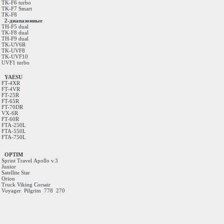
TK-F6 turbo
TK-F7 Smart
TK-F8
2-диапазонные
TH-F5 dual
TK-F8 dual
TH-F9 dual
TK-UV6R
TK-UVF8
TK-UVF10
UVF1 turbo
YAESU
FT-4XR
FT-4VR
FT-25R
FT-65R
FT-70DR
VX-6R
FT-60R
FTA-250L
FTA-550L
FTA-750L
OPTIM
Sprint
Travel
Apollo v.3
Junior
Satellite
Star
Orion
Truck
Viking
Corsair
Voyager
Pilgrim
778
270