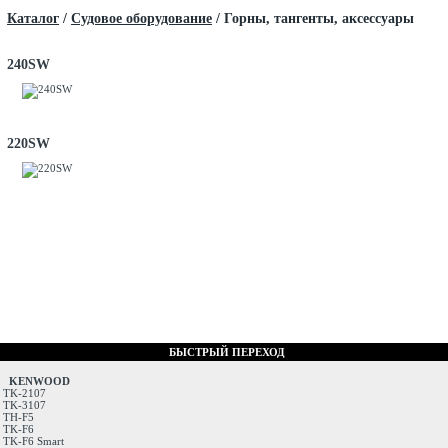
Каталог
/
Судовое оборудование
/
Горны, тангенты, аксессуары
240SW
220SW
БЫСТРЫЙ ПЕРЕХОД
KENWOOD
TK-2107
TK-3107
TH-F5
TK-F6
TK-F6 Smart