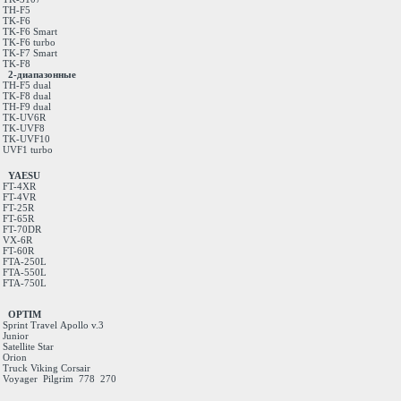
TH-F5
TK-F6
TK-F6 Smart
TK-F6 turbo
TK-F7 Smart
TK-F8
2-диапазонные
TH-F5 dual
TK-F8 dual
TH-F9 dual
TK-UV6R
TK-UVF8
TK-UVF10
UVF1 turbo
YAESU
FT-4XR
FT-4VR
FT-25R
FT-65R
FT-70DR
VX-6R
FT-60R
FTA-250L
FTA-550L
FTA-750L
OPTIM
Sprint
Travel
Apollo v.3
Junior
Satellite
Star
Orion
Truck
Viking
Corsair
Voyager
Pilgrim
778
270