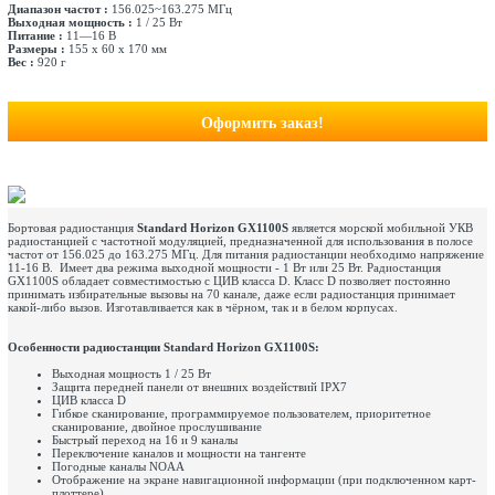
Диапазон частот :
156.025~163.275 МГц
Выходная мощность :
1 / 25 Вт
Питание :
11—16 В
Размеры :
155 х 60 х 170 мм
Вес :
920 г
Оформить заказ!
Бортовая радиостанция
Standard Horizon GX1100S
является морской мобильной УКВ
радиостанцией с частотной модуляцией, предназначенной для использования в полосе
частот от 156.025 до 163.275 МГц. Для питания радиостанции необходимо напряжение
11-16 В. Имеет два режима выходной мощности - 1 Вт или 25 Вт. Радиостанция
GX1100S обладает совместимостью с ЦИВ класса D. Класс D позволяет постоянно
принимать избирательные вызовы на 70 канале, даже если радиостанция принимает
какой-либо вызов. Изготавливается как в чёрном, так и в белом корпусах.
Особенности радиостанции Standard Horizon GX1100S:
Выходная мощность 1 / 25 Вт
Защита передней панели от внешних воздействий IPX7
ЦИВ класса D
Гибкое сканирование, программируемое пользователем, приоритетное
сканирование, двойное прослушивание
Быстрый переход на 16 и 9 каналы
Переключение каналов и мощности на тангенте
Погодные каналы NOAA
Отображение на экране навигационной информации (при подключенном карт-
плоттере)