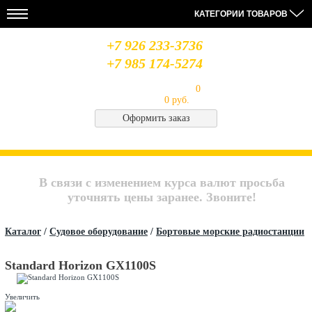
КАТЕГОРИИ ТОВАРОВ
+7 926 233-3736
+7 985 174-5274
Моя корзина
Товаров в корзине:
0
на сумму
0 руб.
Оформить заказ
НОВОСТИ
28.08.19
14.08.19
06.08.19
МЫ
Усилители
Лабораторный
Антенна
В
MIDLAND
блок
Optim
СОЦСЕТЯХ
В связи с изменением курса валют просьба
питания
Union
QJE
CB
Архив
уточнять цены заранее. Звоните!
PS3020
Saturn
новостей..
Каталог
/
Судовое оборудование
/
Бортовые морские радиостанции
Standard Horizon GX1100S
Увеличить