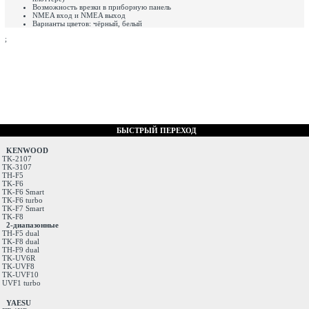
Возможность врезки в приборную панель
NMEA вход и NMEA выход
Варианты цветов: чёрный, белый
;
БЫСТРЫЙ ПЕРЕХОД
KENWOOD
TK-2107
TK-3107
TH-F5
TK-F6
TK-F6 Smart
TK-F6 turbo
TK-F7 Smart
TK-F8
2-диапазонные
TH-F5 dual
TK-F8 dual
TH-F9 dual
TK-UV6R
TK-UVF8
TK-UVF10
UVF1 turbo
YAESU