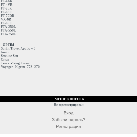
FT-4XR
FT-4VR
FT-25R
FT-65R
FT-70DR
VX-6R
FT-60R
FTA-250L
FTA-550L
FTA-750L
OPTIM
Sprint
Travel
Apollo v.3
Junior
Satellite
Star
Orion
Truck
Viking
Corsair
Voyager
Pilgrim
778
270
МЕНЮ КЛИЕНТА
Не зарегистрирован
Вход
Забыли пароль?
Регистрация