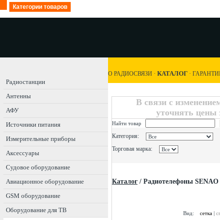
Категории товаров
КАТАЛОГ
О РАДИОСВЯЗИ
·
·
ГАРАНТИ
Радиостанции
Антенны
В связи с изменение
АФУ
уточнять цены 
Найти товар
Источники питания
Категория:
Измерительные приборы
Торговая марка:
Аксессуары
Судовое оборудование
Авиационное оборудование
Каталог
/
Радиотелефоны SENAO
GSM оборудование
Оборудование для ТВ
Вид:
сетка
|
с