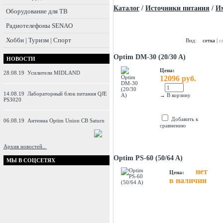
Каталог
/
Источники питания
/
И
Оборудование для ТВ
Радиотелефоны SENAO
Хобби | Туризм | Спорт
Вид:
сетка
|
с
Optim DM-30 (20/30 A)
НОВОСТИ
Цена:
28.08.19
Усилители MIDLAND
12096 руб.
14.08.19
Лабораторный блок питания QJE
→
В корзину
PS3020
Добавить к
06.08.19
Антенна Optim Union CB Saturn
сравнению
Архив новостей..
Optim PS-60 (50/64 A)
МЫ В СОЦСЕТЯХ
нет
Цена:
в наличии