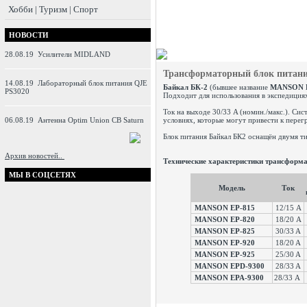
Хобби | Туризм | Спорт
НОВОСТИ
28.08.19
Усилители MIDLAND
Трансформаторный блок питани
14.08.19
Лабораторный блок питания QJE
Байкал БК-2
(бывшее название
MANSON 
PS3020
Подходит для использования в экспедиция
Ток на выходе 30/33 A (номин./макс.). Си
06.08.19
Антенна Optim Union CB Saturn
условиях, которые могут привести к пере
Блок питания Байкал БК2 оснащён двумя т
Архив новостей..
Технические характеристики трансфор
МЫ В СОЦСЕТЯХ
Модель
Ток
MANSON EP-815
12/15 А
MANSON EP-820
18/20 А
MANSON EP-825
30/33 A
MANSON EP-920
18/20 A
MANSON EP-925
25/30 A
MANSON EPD-9300
28/33 A
MANSON EPA-9300
28/33 А