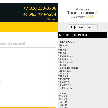
+7 926 233-3736
Моя корзина
Товаров в корзине:
0
+7 985 174-5274
на сумму
0 руб.
г. Москва
Оформить заказ
БЫСТРЫЙ ПЕРЕХОД
KENWOOD
ее. Звоните!
TK-2107
TK-3107
TH-F5
TK-F6
TK-F6 Smart
TK-F6 turbo
TK-F7 Smart
TK-F8
2-диапазонные
TH-F5 dual
TK-F8 dual
TH-F9 dual
TK-UV6R
и
TK-UVF8
TK-UVF10
UVF1 turbo
YAESU
FT-4XR
FT-4VR
FT-25R
FT-65R