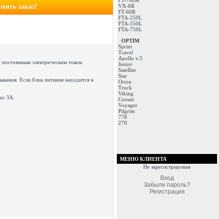
FT-70DR
мить заказ!
VX-6R
FT-60R
FTA-250L
FTA-550L
FTA-750L
OPTIM
Sprint
Travel
Apollo v.3
 постоянным электрическим током.
Junior
Satellite
Star
мыкания. Если блок питания находится в
Orion
Truck
Viking
до 3А.
Corsair
Voyager
Pilgrim
778
270
МЕНЮ КЛИЕНТА
Не зарегистрирован
Вход
Забыли пароль?
Регистрация