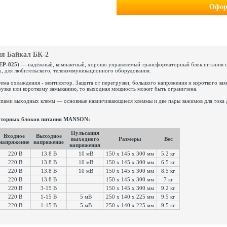
Офор
я Байкал БК-2
EP-825
) — надёжный, компактный, хорошо управляемый трансформаторный блок питания с
х, для любительского, телекоммуникационного оборудования.
стема охлаждения - вентилятор. Защита от перегрузки, большого напряжения и короткого за
грузке или короткому замыканию, то выходная мощность может быть ограничена.
ипами выходных клемм — основные навинчивающиеся клеммы и две пары зажимов для тока 
маторных блоков питания MANSON:
Пульсация
Входное
Выходное
выходного
Размеры
Вес
напряжение
напряжение
напряжения
220 В
13.8 В
10 мВ
150 x 145 x 300 мм
5.2 кг
220 В
13.8 В
10 мВ
150 x 145 x 300 мм
6.5 кг
220 В
13.8 В
10 мВ
150 x 145 x 300 мм
8.5 кг
220 В
13.8 В
150 х 145 х 300 мм
7 кг
220 В
3-15 В
150 х 145 х 300 мм
9.2 кг
220 В
1-15 В
5 мВ
250 x 140 x 225 мм
9.5 кг
220 В
1-15 В
5 мВ
250 х 140 х 225 мм
9.5 кг