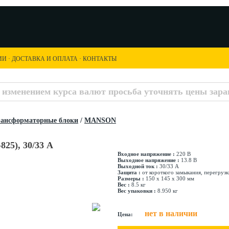
ИИ
·
ДОСТАВКА И ОПЛАТА
·
КОНТАКТЫ
с изменением курса валют просьба уточнять цены заран
рансформаторные блоки
/
MANSON
25), 30/33 A
Входное напряжение :
220 В
Выходное напряжение :
13.8 В
Выходной ток :
30/33 А
Защита :
от короткого замыкания, перегрузк
Размеры :
150 x 145 x 300 мм
Вес :
8.5 кг
Вес упаковки :
8.950 кг
нет в наличии
Цена: