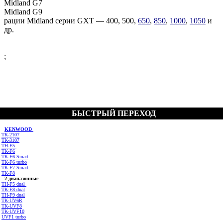
Midland G7
Midland G9
рации Midland серии GXT — 400, 500,
650
,
850
,
1000
,
1050
и
др.
;
БЫСТРЫЙ ПЕРЕХОД
KENWOOD
TK-2107
TK-3107
TH-F5
TK-F6
TK-F6 Smart
TK-F6 turbo
TK-F7 Smart
TK-F8
2-диапазонные
TH-F5 dual
TK-F8 dual
TH-F9 dual
TK-UV6R
TK-UVF8
TK-UVF10
UVF1 turbo