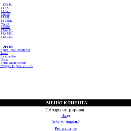
YAESU
FT-4XR
FT-4VR
FT-25R
FT-65R
FT-70DR
VX-6R
FT-60R
FTA-250L
FTA-550L
FTA-750L
OPTIM
Sprint
Travel
Apollo v.3
Junior
Satellite
Star
Orion
Truck
Viking
Corsair
Voyager
Pilgrim
778
270
МЕНЮ КЛИЕНТА
Не зарегистрирован
Вход
Забыли пароль?
Регистрация