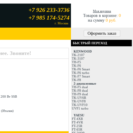
+7 926 233-3736
Моя корзина
Товаров в корзине:
0
+7 985 174-5274
на сумму
0 руб.
г. Москва
Оформить заказ
БЫСТРЫЙ ПЕРЕХОД
KENWOOD
ее. Звоните!
TK-2107
TK-3107
TH-F5
TK-F6
TK-F6 Smart
TK-F6 turbo
TK-F7 Smart
TK-F8
2-диапазонные
TH-F5 dual
TK-F8 dual
TH-F9 dual
200 Вт SSB
TK-UV6R
TK-UVF8
TK-UVF10
UVF1 turbo
e (Италия)
YAESU
FT-4XR
FT-4VR
FT-25R
FT-65R