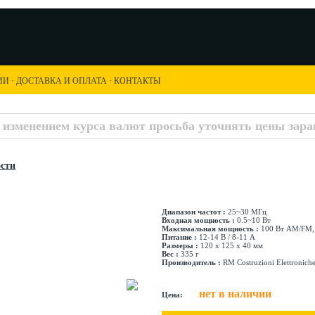
ИИ
·
ДОСТАВКА И ОПЛАТА
·
КОНТАКТЫ
с изменением курса валют просьба уточнять цены заран
сти
Диапазон частот :
25~30 МГц
Входная мощность :
0.5~10 Вт
Максимальная мощность :
100 Вт AM/FM, 
Питание :
12-14 В / 8-11 А
Размеры :
120 х 125 х 40 мм
Вес :
335 г
Производитель :
RM Costruzioni Elettronich
нет в наличии
Цена: