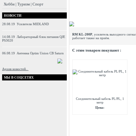
Хобби | Туризм | Спорт
НОВОСТИ
28.08.19
Усилители MIDLAND
RM KL-200P
, усилитель выходного сигна
14.08.19
Лабораторный блок питания QJE
работает также на приём.
PS3020
C этим товаром покупают :
06.08.19
Антенна Optim Union CB Saturn
Архив новостей..
МЫ В СОЦСЕТЯХ
Соединительный кабель PL/PL, 1
метр
Цена: