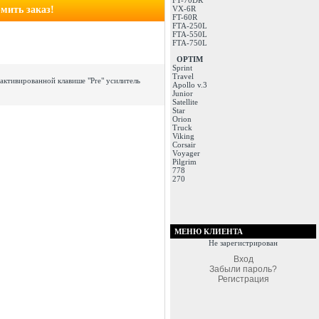
FT-70DR
мить заказ!
VX-6R
FT-60R
FTA-250L
FTA-550L
FTA-750L
OPTIM
Sprint
Travel
активированной клавише "Pre" усилитель
Apollo v.3
Junior
Satellite
Star
Orion
Truck
Viking
Corsair
Voyager
Pilgrim
778
270
МЕНЮ КЛИЕНТА
Не зарегистрирован
Вход
Забыли пароль?
Регистрация