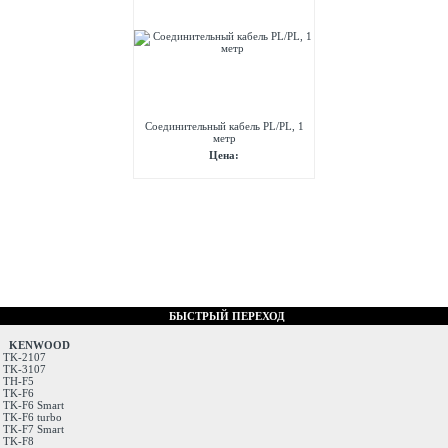
Соединительный кабель PL/PL, 1
метр
Цена:
БЫСТРЫЙ ПЕРЕХОД
KENWOOD
TK-2107
TK-3107
TH-F5
TK-F6
TK-F6 Smart
TK-F6 turbo
TK-F7 Smart
TK-F8