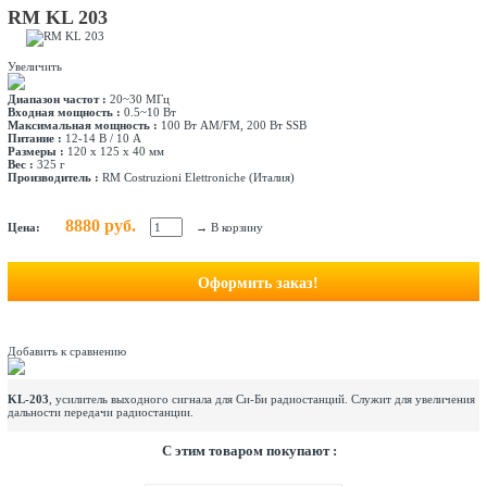
RM KL 203
Увеличить
Диапазон частот :
20~30 МГц
Входная мощность :
0.5~10 Вт
Максимальная мощность :
100 Вт AM/FM, 200 Вт SSB
Питание :
12-14 В / 10 А
Размеры :
120 х 125 х 40 мм
Вес :
325 г
Производитель :
RM Costruzioni Elettroniche (Италия)
8880 руб.
Цена:
→
В корзину
Оформить заказ!
Добавить к сравнению
KL-203
, усилитель выходного сигнала для Си-Би радиостанций. Служит для увеличения
дальности передачи радиостанции.
C этим товаром покупают :