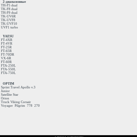
2-диапазонные
TH-F5 dual
TK-F8 dual
TH-F9 dual
TK-UV6R
TK-UVF8
TK-UVF10
UVF1 turbo
YAESU
FT-4XR
FT-4VR
FT-25R
FT-65R
FT-70DR
VX-6R
FT-60R
FTA-250L
FTA-550L
FTA-750L
OPTIM
Sprint
Travel
Apollo v.3
Junior
Satellite
Star
Orion
Truck
Viking
Corsair
Voyager
Pilgrim
778
270