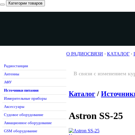
Категории товаров
О РАДИОСВЯЗИ
·
КАТАЛОГ
·
Радиостанции
В связи с изменением ку
Антенны
АФУ
Источники питания
Каталог
/
Источник
Измерительные приборы
Аксессуары
Astron SS-25
Судовое оборудование
Авиационное оборудование
GSM оборудование