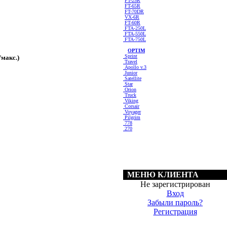
FT-25R
FT-65R
FT-70DR
VX-6R
FT-60R
FTA-250L
FTA-550L
FTA-750L
OPTIM
Sprint
макс.)
Travel
Apollo v.3
Junior
Satellite
Star
Orion
Truck
Viking
Corsair
Voyager
Pilgrim
778
270
МЕНЮ КЛИЕНТА
Не зарегистрирован
Вход
Забыли пароль?
Регистрация