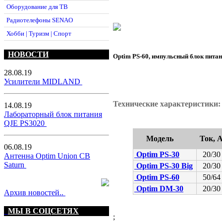
Оборудование для ТВ
Радиотелефоны SENAO
Хобби | Туризм | Спорт
НОВОСТИ
Optim PS-60
, импульсный блок питан
28.08.19
Усилители MIDLAND
Технические характеристики:
14.08.19
Лабораторный блок питания
QJE PS3020
Модель
Ток, 
06.08.19
Optim PS-30
20/30
Антенна Optim Union CB
Saturn
Optim PS-30 Big
20/30
Optim PS-60
50/64
Optim DM-30
20/30
Архив новостей..
МЫ В СОЦСЕТЯХ
;