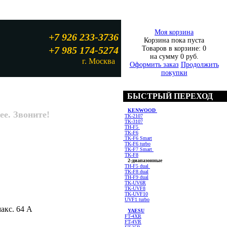
Моя корзина
+7 926 233-3736
Корзина пока пуста
+7 985 174-5274
Товаров в корзине:
0
на сумму
0 руб.
г. Москва
Оформить заказ
Продолжить
покупки
БЫСТРЫЙ ПЕРЕХОД
KENWOOD
ее. Звоните!
TK-2107
TK-3107
TH-F5
TK-F6
TK-F6 Smart
TK-F6 turbo
TK-F7 Smart
TK-F8
2-диапазонные
TH-F5 dual
TK-F8 dual
TH-F9 dual
TK-UV6R
TK-UVF8
TK-UVF10
UVF1 turbo
акс. 64 А
YAESU
FT-4XR
FT-4VR