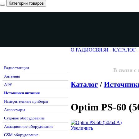
Категории товаров
О РАДИОСВЯЗИ
·
КАТАЛОГ
Радиостанции
В связи с
Антенны
Каталог
/
Источник
АФУ
Источники питания
Измерительные приборы
Optim PS-60 (5
Аксессуары
Судовое оборудование
Авиационное оборудование
Увеличить
GSM оборудование