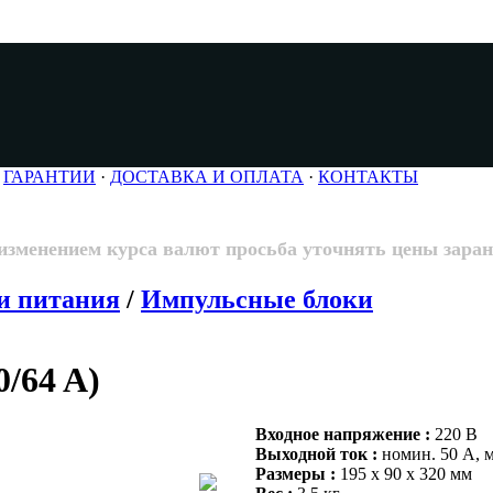
·
ГАРАНТИИ
·
ДОСТАВКА И ОПЛАТА
·
КОНТАКТЫ
 изменением курса валют просьба уточнять цены заран
и питания
/
Импульсные блоки
0/64 A)
Входное напряжение :
220 В
Выходной ток :
номин. 50 А, м
Размеры :
195 х 90 х 320 мм