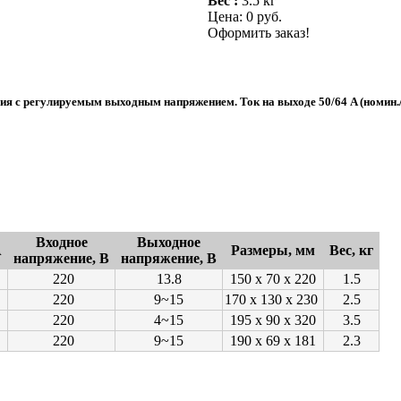
Вес :
3.5 кг
Цена:
0 руб.
Оформить заказ!
ия с регулируемым выходным напряжением. Ток на выходе 50/64 A (номин./
Входное
Выходное
А
Размеры, мм
Вес, кг
напряжение, В
напряжение, В
220
13.8
150 х 70 х 220
1.5
220
9~15
170 х 130 х 230
2.5
220
4~15
195 х 90 х 320
3.5
220
9~15
190 х 69 х 181
2.3