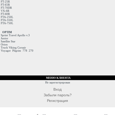
FT-25R
FT-65R
FT-70DR
VX-6R
FT-60R
FTA-250L
FTA-550L
FTA-750L
OPTIM
Sprint
Travel
Apollo v.3
Junior
Satellite
Star
Orion
Truck
Viking
Corsair
Voyager
Pilgrim
778
270
МЕНЮ КЛИЕНТА
Не зарегистрирован
Вход
Забыли пароль?
Регистрация