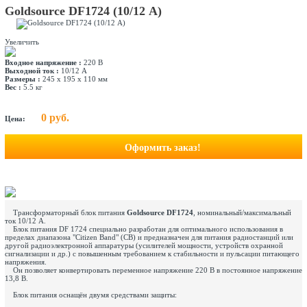
Goldsource DF1724 (10/12 А)
Увеличить
Входное напряжение :
220 В
Выходной ток :
10/12 А
Размеры :
245 х 195 х 110 мм
Вес :
5.5 кг
0 руб.
Цена:
Оформить заказ!
Трансформаторный блок питания
Goldsource DF1724
, номинальный/максимальный
ток 10/12 А.
Блок питания DF 1724 специально разработан для оптимального использования в
пределах диапазона "Citizen Band" (CB) и предназначен для питания радиостанций или
другой радиоэлектронной аппаратуры (усилителей мощности, устройств охранной
сигнализации и др.) с повышенным требованием к стабильности и пульсации питающего
напряжения.
Он позволяет конвертировать переменное напряжение 220 В в постоянное напряжение
13,8 В.
Блок питания оснащён двумя средствами защиты: