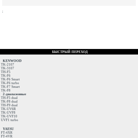
;
БЫСТРЫЙ ПЕРЕХОД
KENWOOD
TK-2107
TK-3107
TH-F5
TK-F6
TK-F6 Smart
TK-F6 turbo
TK-F7 Smart
TK-F8
2-диапазонные
TH-F5 dual
TK-F8 dual
TH-F9 dual
TK-UV6R
TK-UVF8
TK-UVF10
UVF1 turbo
YAESU
FT-4XR
FT-4VR