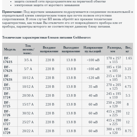
защита силовой сети предохранителем на первичной обмотке
электронная защита от короткого замыкания
Примечание:
Под коротким замыканием подразумевается соединение положительной и
отрицательной клемм электрическим током при почти полном отсутствии
сопротивления. В этом случае БП вновь обретёт все прежние технические
характеристики, как только Вы отключите его от повреждённого прибора или от
прибора, параметры которого не соответствуют данному блоку питания.
Технические характеристики блоков питания Goldsource:
Ток
Входное
Выходное
Напряжение
Размеры,
Вес,
Модель
номин./
напряжение
напряжение
пульсаций
мм
кг
макс.
DF-
170 х 257
1.65
3/5 А
220 В
13.8 В
<100 мВ
1761S
х 115
DF-
185 х 150
5/7 А
220 В
13.8 В
<100 мВ
3.25
1762S
х 105
DF-
215 х 150
10/12 A
220 В
13.8 В
<120 мВ
3.75
1763S
х 105
DF-
270 х 205
10/12 A
220 В
13.8 В
35 мВ
4.75
1723
х 125
DF-
245 х 195
20/30 A
220 В
13.8 В
40 мВ
5.5
1724
х 110
DF-
250 х 200
15/17 A
220 В
13.8 В
60 мВ
8
1725
х 120
DF-
415 х 290
30/32 A
220 В
13.8 В
60 мВ
12
1726
х 225
DF-
415 х 290
25/27 A
220 В
13.8 В
60 мВ
12
1727
х 225
DF-
300 х 195
20/22 A
220 В
13.8 В
60 мВ
8.75
1729
х 120