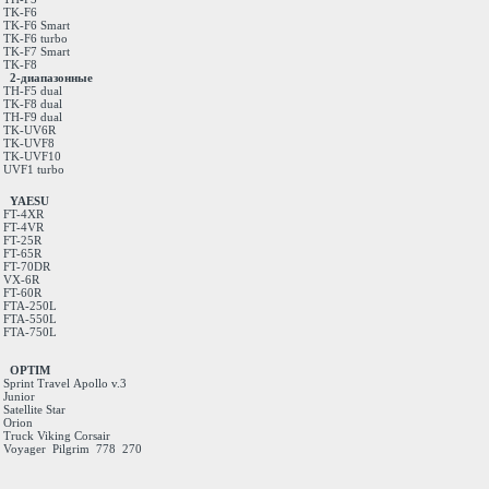
TK-F6
TK-F6 Smart
TK-F6 turbo
TK-F7 Smart
TK-F8
2-диапазонные
TH-F5 dual
TK-F8 dual
TH-F9 dual
TK-UV6R
TK-UVF8
TK-UVF10
UVF1 turbo
YAESU
FT-4XR
FT-4VR
FT-25R
FT-65R
FT-70DR
VX-6R
FT-60R
FTA-250L
FTA-550L
FTA-750L
OPTIM
Sprint
Travel
Apollo v.3
Junior
Satellite
Star
Orion
Truck
Viking
Corsair
Voyager
Pilgrim
778
270