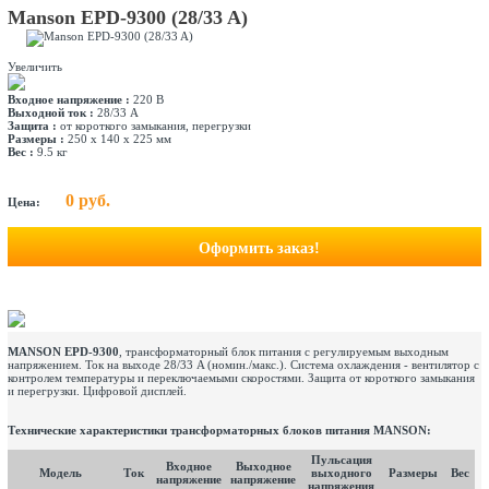
Manson EPD-9300 (28/33 A)
Увеличить
Входное напряжение :
220 В
Выходной ток :
28/33 А
Защита :
от короткого замыкания, перегрузки
Размеры :
250 x 140 x 225 мм
Вес :
9.5 кг
0 руб.
Цена:
Оформить заказ!
MANSON EPD-9300
, трансформаторный блок питания с регулируемым выходным
напряжением. Ток на выходе 28/33 A (номин./макс.). Система охлаждения - вентилятор с
контролем температуры и переключаемыми скоростями. Защита от короткого замыкания
и перегрузки. Цифровой дисплей.
Технические характеристики трансформаторных блоков питания MANSON:
Пульсация
Входное
Выходное
Модель
Ток
выходного
Размеры
Вес
напряжение
напряжение
напряжения