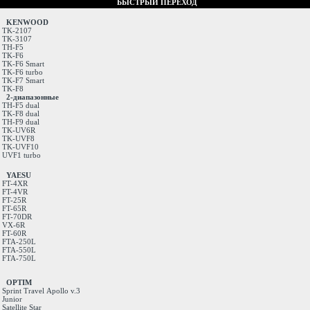
БЫСТРЫЙ ПЕРЕХОД
KENWOOD
TK-2107
TK-3107
TH-F5
TK-F6
TK-F6 Smart
TK-F6 turbo
TK-F7 Smart
TK-F8
2-диапазонные
TH-F5 dual
TK-F8 dual
TH-F9 dual
TK-UV6R
TK-UVF8
TK-UVF10
UVF1 turbo
YAESU
FT-4XR
FT-4VR
FT-25R
FT-65R
FT-70DR
VX-6R
FT-60R
FTA-250L
FTA-550L
FTA-750L
OPTIM
Sprint
Travel
Apollo v.3
Junior
Satellite
Star