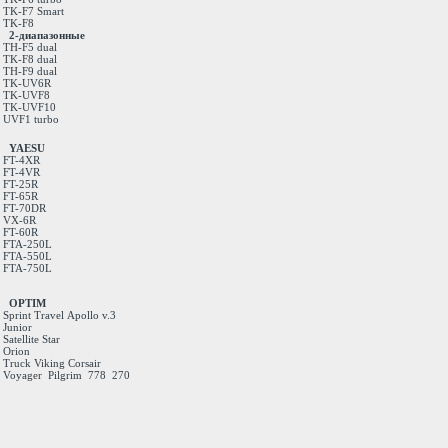
TK-F7 Smart
TK-F8
2-диапазонные
TH-F5 dual
TK-F8 dual
TH-F9 dual
TK-UV6R
TK-UVF8
TK-UVF10
UVF1 turbo
YAESU
FT-4XR
FT-4VR
FT-25R
FT-65R
FT-70DR
VX-6R
FT-60R
FTA-250L
FTA-550L
FTA-750L
OPTIM
Sprint
Travel
Apollo v.3
Junior
Satellite
Star
Orion
Truck
Viking
Corsair
Voyager
Pilgrim
778
270