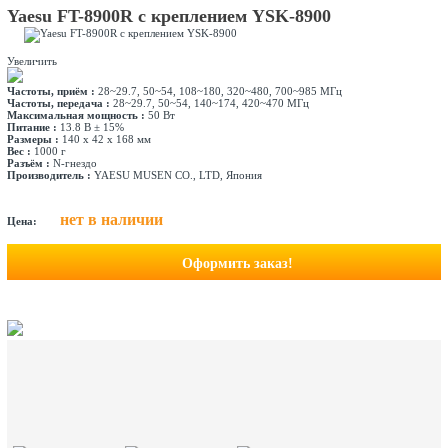
Yaesu FT-8900R с креплением YSK-8900
Увеличить
Частоты, приём :
28~29.7, 50~54, 108~180, 320~480, 700~985 МГц
Частоты, передача :
28~29.7, 50~54, 140~174, 420~470 МГц
Максимальная мощность :
50 Вт
Питание :
13.8 В ± 15%
Размеры :
140 х 42 х 168 мм
Вес :
1000 г
Разъём :
N-гнездо
Производитель :
YAESU MUSEN CO., LTD, Япония
нет в наличии
Цена:
Оформить заказ!