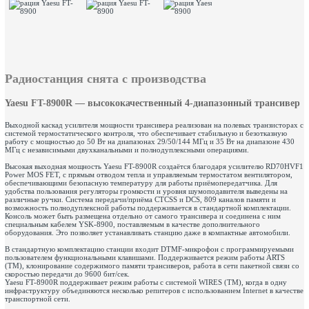
Радиостанция снята с производства
Yaesu FT-8900R
— высококачественный 4-диапазонный трансивер
Выходной каскад усилителя мощности трансивера реализован на полевых транзисторах с
системой термостатического контроля, что обеспечивает стабильную и безотказную
работу с мощностью до 50 Вт на диапазонах 29/50/144 МГц и 35 Вт на диапазоне 430
МГц с независимыми двухканальными и полнодуплексными операциями.
Высокая выходная мощность Yaesu FT-8900R создаётся благодаря усилителю RD70HVF1
Power MOS FET, с прямым отводом тепла и управляемым термостатом вентилятором,
обеспечивающими безопасную температуру для работы приёмопередатчика. Для
удобства пользования регуляторы громкости и уровня шумоподавителя выведены на
различные ручки. Система передачи/приёма CTCSS и DCS, 809 каналов памяти и
возможность полнодуплексной работы поддерживается в стандартной комплектации.
Консоль может быть размещена отдельно от самого трансивера и соединена с ним
специальным кабелем YSK-8900, поставляемым в качестве дополнительного
оборудования. Это позволяет устанавливать станцию даже в компактные автомобили.
В стандартную комплектацию станции входит DTMF-микрофон с программируемыми
пользователем функциональными клавишами. Поддерживается режим работы ARTS
(TM), клонирование содержимого памяти трансиверов, работа в сети пакетной связи со
скоростью передачи до 9600 бит/сек.
Yaesu FT-8900R поддерживает режим работы с системой WIRES (TM), когда в одну
инфраструктуру объединяются несколько репитеров с использованием Internet в качестве
транспортной сети.