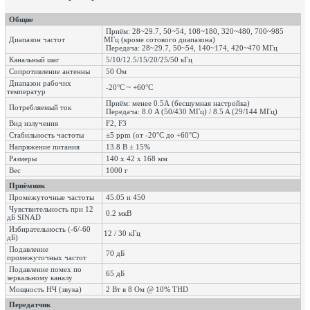
Общие
Приём: 28~29.7, 50~54, 108~180, 320~480, 700~985
Диапазон частот
МГц (кроме сотового диапазона)
Передача: 28~29.7, 50~54, 140~174, 420~470 МГц
Канальный шаг
5/10/12.5/15/20/25/50 кГц
Сопротивление антенны
50 Ом
Диапазон рабочих
-20°C ~ +60°C
температур
Приём: менее 0.5А (бесшумная настройка)
Потребляемый ток
Передача: 8.0 A (50/430 МГц) / 8.5 A (29/144 МГц)
Вид излучения
F2, F3
Стабильность частоты
±5 ppm (от -20°С до +60°С)
Напряжение питания
13.8 В ± 15%
Размеры
140 х 42 х 168 мм
Вес
1000 г
Приёмник
Промежуточные частоты
45.05 и 450
Чувствительность при 12
0.2 мкВ
дБ SINAD
Избирательность (-6/-60
12 / 30 кГц
дБ)
Подавление
70 дБ
промежуточных частот
Подавление помех по
65 дБ
зеркальному каналу
Мощность НЧ (звука)
2 Вт в 8 Ом @ 10% THD
Передатчик