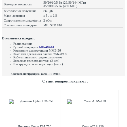
50/20/10/5 Вт (29/50/144 МГц)
Выходная мощность
35/20/10/5 Вт (430 МГц)
Внеполосное излучение
>60 дБ
Макс. девиация
± 5 / ± 2,5
Сопротивление микрофона
2 кОм
Соответствие стандарту
MIL STD 810
В комплект входят:
Радиостанция
Ручной микрофон
MH-48A6J
Крепление радиостанции MMB-36
Комплект для выноса панели YSK-8900
Кабель питания с предохранителем
Запасные предохранители (2 шт.)
Инструкция по эксплуатации (англ.)
Скачать инструкцию Yaesu FT-8900R
C этим товаром покупают :
Динамик Optim DM-750
Yaesu ATAS-120