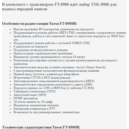
В комплекте с трансивером FT-8900 идёт набор YSK-8900 для
выноса передней панели
Особенности радиостанции Yaesu FT-8900R:
Версия прошивки B3 (раскрытые диапазоны на передачу)
Поддерживается режим работы ARTS (TM), клонирование содержимого памяти
трансиверов, работа в сети пакетной связи со скоростью передачи до 9600 бит/
сек.
Поддерживает режим работы с системой WIRES (TM)
4 диапазона на передачу
Поддержка полнодуплексного режима
Превосходные характеристики приёмника
Индикатор уровня принимаемого сигнала (S-метр)
Раздельная регулировка громкости и уровня шумоподавителя для каждого
диапазона
Автоматическая загрузка в память активных частот (Smart Search)
4 программируемые пользователем функциональные клавиши
Прямой ввод частоты с клавиатуры микрофона
Встроенные CTCSS и DCS кодер/декодер
Автоопределение зоны взаимной радиовидимости (ARTS)
Автоматическое определение репитерного сдвига (ARS)
Передача данных на 1200 и 9600 бод (с кабелем CT-39A)
Таймерное отключение (ТОТ)
Автоотключение (АРО)
DTMF автонабор
16 ячеек памяти по 16 цифр
Индикатор напряжения питания
Блокировка клавиатуры и PTT
Возможность программирования с компьютера
Технические характеристики Yaesu FT-8900R: