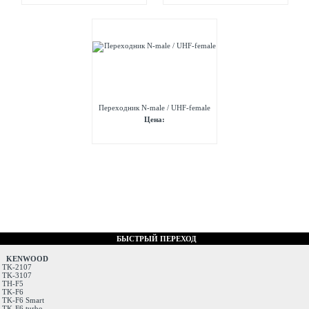
Переходник N-male / UHF-female
Цена:
БЫСТРЫЙ ПЕРЕХОД
KENWOOD
TK-2107
TK-3107
TH-F5
TK-F6
TK-F6 Smart
TK-F6 turbo