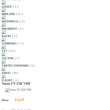
LEIXEN
[ 1 ]
MIDLAND
[ 11 ]
MOTOROLA
[ 3 ]
PRESIDENT
[ 1 ]
RACIO
[ 2 ]
TURBOSKY
[ 7 ]
TYT
[ 11 ]
VECTOR
[ 7 ]
VERTEX STANDARD
[ 5 ]
YAESU
[ 20 ]
FLIGHT
[ 1 ]
Yaesu FT-25R VHF
0 руб.
Цена: