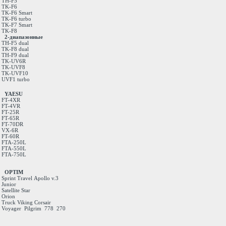
TH-F5
TK-F6
TK-F6 Smart
TK-F6 turbo
TK-F7 Smart
TK-F8
2-диапазонные
TH-F5 dual
TK-F8 dual
TH-F9 dual
TK-UV6R
TK-UVF8
TK-UVF10
UVF1 turbo
YAESU
FT-4XR
FT-4VR
FT-25R
FT-65R
FT-70DR
VX-6R
FT-60R
FTA-250L
FTA-550L
FTA-750L
OPTIM
Sprint
Travel
Apollo v.3
Junior
Satellite
Star
Orion
Truck
Viking
Corsair
Voyager
Pilgrim
778
270