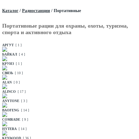
Каталог
/
Радиостанции
/
Портативные
Портативные рации для охраны, охоты, туризма,
спорта и активного отдыха
АРГУТ
[ 1 ]
БАЙКАЛ
[ 4 ]
КРУИЗ
[ 1 ]
СВЯЗЬ
[ 10 ]
ALAN
[ 0 ]
ALINCO
[ 17 ]
ANYTONE
[ 3 ]
BAOFENG
[ 14 ]
COMRADE
[ 9 ]
HYTERA
[ 14 ]
KENWOOD
[ 36 ]