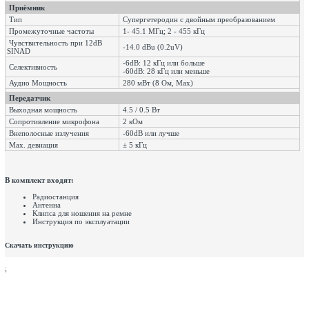
Приёмник
Тип
Супергетеродин с двойным преобразованием
Промежуточные частоты
1- 45.1 МГц; 2 - 455 кГц
Чувствительность при 12dB
-14.0 dBu (0.2uV)
SINAD
-6dB: 12 кГц или больше
Селективность
-60dB: 28 кГц или меньше
Аудио Мощность
280 мВт (8 Ом, Max)
Передатчик
Выходная мощность
4.5 / 0.5 Вт
Сопротивление микрофона
2 кОм
Внеполосные излучения
-60dB или лучше
Max. девиация
± 5 кГц
В комплект входят:
Радиостанция
Антенна
Клипса для ношения на ремне
Инструкция по эксплуатации
Скачать инструкцию
;