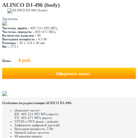
ALINCO DJ-496 (body)
Увеличить
Частоты, приём :
405~511.995 МГц
Частоты, передача :
405~471 МГц
Количество каналов :
40
Выходная мощность :
4.5 Вт
Размеры :
56 х 124 х 40 мм
Вес :
375 г
0 руб.
Цена:
Оформить заказ!
Особенности радиостанции ALINCO DJ-496:
Диапазон частот:
RX: 405-511.995 МГц approx.
TX: 405-471 МГц approx.
CTCSS и DCS кодер / декодер
Алфавитно-цифровой дисплей
Выходная мощность: 5 Вт
Прямой набор частоты
40 каналов памяти