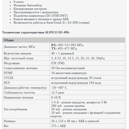
S-meter
Функция Автонабор
Клонирование настроек
Программируется с компьютера
Подсветка клавиатуры (DJ-195R/196T)
Разъем внешнего питания и заряда АКБ
Возможность работы в SmarTrunk II c EJ-39D (опция)
Технические характеристики ALINCO DJ-496:
Общие
RX:
405~511.995 МГц
Диапазон частот, МГц
TX:
405~471 МГц
Количество каналов
40 + 1 вызывной
Шаг частотной сетки
5, 8.33, 10, 12.5, 15, 20, 25, 30, 50кГц
Модуляция
F3E (FM)
Сопротивление антенны
50 Ом несимметричный
DTMF
16-кнопочная клавиатура
CTCSS
встроенный кодер/декодер 39 тонов
DCS
встроенный кодер/декодер 104 кода
Диапазон рабочих температур
-10~+60° С
Стабильность частоты
±2.5 ppm
Напряжение питания
6-16 В
1.4 А - режим передачи, мощность 5 Вт
280 мА - режим приёма
Ток потребления
50 мА - режим ожидания
20 мА - режим ожидания с функцией сохранения
энергии
Размеры
56 х 124 х 40 мм с АКБ и клипсой
Вес
375 с АКБ