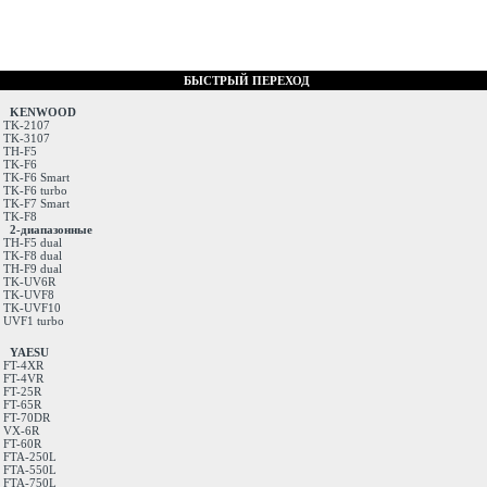
БЫСТРЫЙ ПЕРЕХОД
KENWOOD
TK-2107
TK-3107
TH-F5
TK-F6
TK-F6 Smart
TK-F6 turbo
TK-F7 Smart
TK-F8
2-диапазонные
TH-F5 dual
TK-F8 dual
TH-F9 dual
TK-UV6R
TK-UVF8
TK-UVF10
UVF1 turbo
YAESU
FT-4XR
FT-4VR
FT-25R
FT-65R
FT-70DR
VX-6R
FT-60R
FTA-250L
FTA-550L
FTA-750L