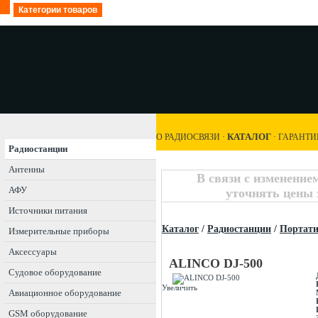
Категории товаров
КАТАЛОГ
О РАДИОСВЯЗИ
·
·
ГАРАНТИ
Радиостанции
Антенны
В связи с изменение
АФУ
уточнять цены 
Источники питания
Каталог
/
Радиостанции
/
Портат
Измерительные приборы
Аксессуары
ALINCO DJ-500
Судовое оборудование
Увеличить
Авиационное оборудование
GSM оборудование