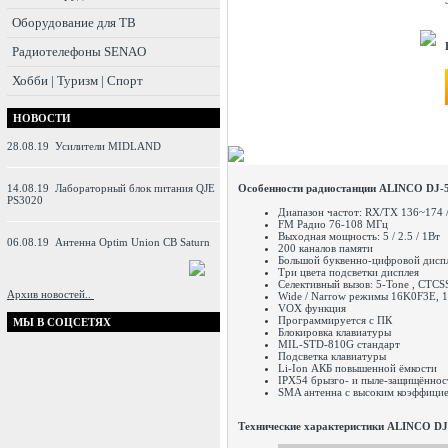
Оборудование для ТВ
Радиотелефоны SENAO
Хобби | Туризм | Спорт
НОВОСТИ
28.08.19
Усилители MIDLAND
14.08.19
Лабораторный блок питания QJE
Особенности радиостанции ALINCO DJ-
PS3020
Диапазон частот: RX/TX 136~174 
FM Радио 76-108 МГц
Выходная мощность: 5 / 2.5 / 1Вт
06.08.19
Антенна Optim Union CB Saturn
200 каналов памяти
Большой буквенно-цифровой дисп
Три цвета подсветки дисплея
Селективный вызов: 5-Tone , CTCS
Архив новостей..
Wide / Narrow режимы 16K0F3E, 
VOX функция
Программируется с ПК
МЫ В СОЦСЕТЯХ
Блокировка клавиатуры
MIL-STD-810G стандарт
Подсветка клавиатуры
Li-Ion АКБ повышенной ёмкости
IPX54 брызго- и пыле-защищённос
SMA антенна с высоким коэффици
Технические характеристики ALINCO DJ