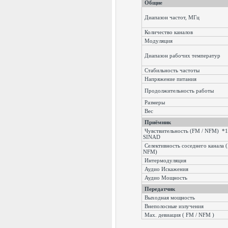
Общие
Диапазон частот, МГц
Количество каналов
Модуляция
Диапазон рабочих температур
Стабильность частоты
Напряжение питания
Продолжительность работы
Размеры
Вес
Приёмник
Чувствительность (FM / NFM) *
SINAD
Селективность соседнего канала 
NFM)
Интермодуляция
Аудио Искажения
Аудио Мощность
Передатчик
Выходная мощность
Внеполосные излучения
Max. девиация ( FM / NFM )