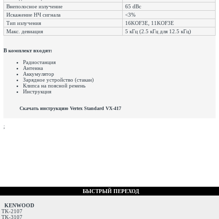
Внеполосное излучение
65 dBc
Искажение НЧ сигнала
<3%
Тип излучения
16KOF3E, 11KOF3E
Макс. девиация
5 кГц (2.5 кГц для 12.5 кГц)
В комплект входят:
Радиостанция
Антенна
Аккумулятор
Зарядное устройство (стакан)
Клипса на поясной ремень
Инструкция
Скачать инструкцию Vertex Standard VX-417
;
БЫСТРЫЙ ПЕРЕХОД
KENWOOD
TK-2107
TK-3107