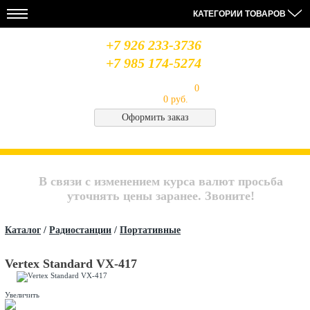
КАТЕГОРИИ ТОВАРОВ
+7 926 233-3736
+7 985 174-5274
Моя корзина
Товаров в корзине:
0
на сумму
0 руб.
Оформить заказ
НОВОСТИ
28.08.19
14.08.19
06.08.19
МЫ
Усилители
Лабораторный
Антенна
В
MIDLAND
блок
Optim
СОЦСЕТЯХ
В связи с изменением курса валют просьба
питания
Union
QJE
CB
Архив
уточнять цены заранее. Звоните!
PS3020
Saturn
новостей..
Каталог
/
Радиостанции
/
Портативные
Vertex Standard VX-417
Увеличить