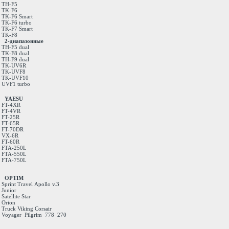
TH-F5
TK-F6
TK-F6 Smart
TK-F6 turbo
TK-F7 Smart
TK-F8
2-диапазонные
TH-F5 dual
TK-F8 dual
TH-F9 dual
TK-UV6R
TK-UVF8
TK-UVF10
UVF1 turbo
YAESU
FT-4XR
FT-4VR
FT-25R
FT-65R
FT-70DR
VX-6R
FT-60R
FTA-250L
FTA-550L
FTA-750L
OPTIM
Sprint
Travel
Apollo v.3
Junior
Satellite
Star
Orion
Truck
Viking
Corsair
Voyager
Pilgrim
778
270