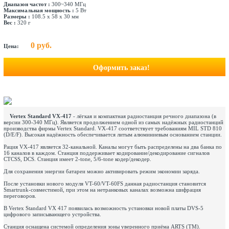
Диапазон частот :
300~340 МГц
Максимальная мощность :
5 Вт
Размеры :
108.5 x 58 x 30 мм
Вес :
320 г
0 руб.
Цена:
Оформить заказ!
Vertex Standard VX-417
- лёгкая и компактная радиостанция речного диапазона (в
версии 300-340 МГц). Является продолжением одной из самых надёжных радиостанций
производства фирмы Vertex Standard. VX-417 соответствует требованиям MIL STD 810
(D/E/F). Высокая надёжность обеспечивается литым алюминиевым основанием станции.
Рация VX-417 является 32-канальной. Каналы могут быть распределены на два банка по
16 каналов в каждом. Станция поддерживает кодирование/декодирование сигналов
CTCSS, DCS. Станция имеет 2-tone, 5/6-tone кодер/декодер.
Для сохранения энергии батареи можно активировать режим экономии заряда.
После установки нового модуля VT-60/VT-60FS данная радиостанция становится
Smartrunk-совместимой, при этом на нетранковых каналах возможна шифрация
переговоров.
В Vertex Standard VX 417 появилась возможность установки новой платы DVS-5
цифрового записывающего устройства.
Станция оснащена системой определения зоны уверенного приёма ARTS (TM).