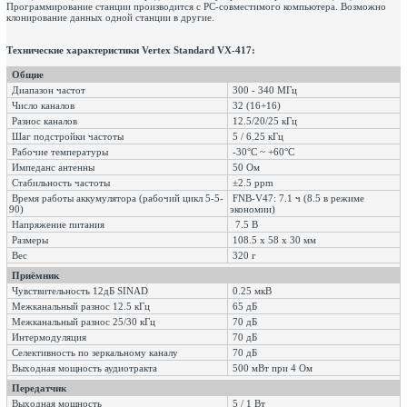
Программирование станции производится с PC-совместимого компьютера. Возможно
клонирование данных одной станции в другие.
Технические характеристики Vertex Standard VX-417:
Общие
Диапазон частот
300 - 340 МГц
Число каналов
32 (16+16)
Разнос каналов
12.5/20/25 кГц
Шаг подстройки частоты
5 / 6.25 кГц
Рабочие температуры
-30°С ~ +60°С
Импеданс антенны
50 Ом
Стабильность частоты
±2.5 ppm
Время работы аккумулятора (рабочий цикл 5-5-
FNB-V47: 7.1 ч (8.5 в режиме
90)
экономии)
Напряжение питания
7.5 В
Размеры
108.5 x 58 x 30 мм
Вес
320 г
Приёмник
Чувствительность 12дБ SINAD
0.25 мкВ
Межканальный разнос 12.5 кГц
65 дБ
Межканальный разнос 25/30 кГц
70 дБ
Интермодуляция
70 дБ
Селективность по зеркальному каналу
70 дБ
Выходная мощность аудиотракта
500 мВт при 4 Ом
Передатчик
Выходная мощность
5 / 1 Вт