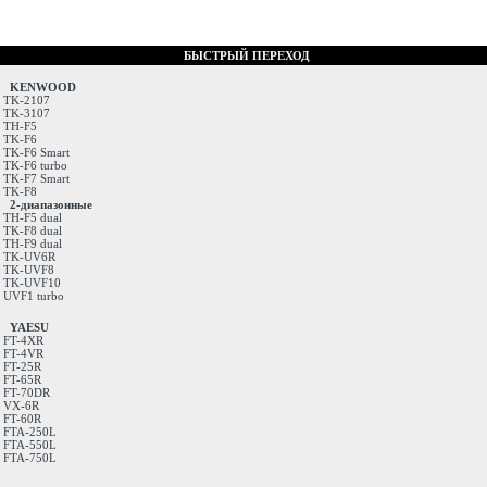
БЫСТРЫЙ ПЕРЕХОД
KENWOOD
TK-2107
TK-3107
TH-F5
TK-F6
TK-F6 Smart
TK-F6 turbo
TK-F7 Smart
TK-F8
2-диапазонные
TH-F5 dual
TK-F8 dual
TH-F9 dual
TK-UV6R
TK-UVF8
TK-UVF10
UVF1 turbo
YAESU
FT-4XR
FT-4VR
FT-25R
FT-65R
FT-70DR
VX-6R
FT-60R
FTA-250L
FTA-550L
FTA-750L