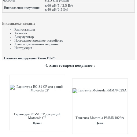
частоты
± 2.5 кГц (узкая)
⩽60 дБ (5 / 2.5 Вт)
Внеполосные излучения
⩽40 дБ (0.5 Вт)
В комплект входят:
Радиостанция
Антенна
Аккумулятор
Настольное зарядное устройство
Клипса для ношения на ремне
Инструкция
Скачать инструкцию Yaesu FT-25
C этим товаром покупают :
Гарнитура RC-S1 CP для раций
Motorola СР
Тангента Motorola PMMN4029A
Цена:
Цена: