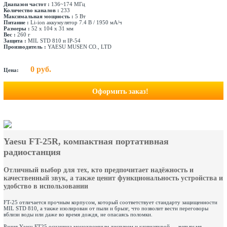
Диапазон частот :
136~174 МГц
Количество каналов :
233
Максимальная мощность :
5 Вт
Питание :
Li-ion аккумулятор 7.4 В / 1950 мА/ч
Размеры :
52 х 104 х 31 мм
Вес :
260 г
Защита :
MIL STD 810 и IP-54
Производитель :
YAESU MUSEN CO., LTD
0 руб.
Цена:
Оформить заказ!
Yaesu FT-25R, компактная портативная
радиостанция
Отличный выбор для тех, кто предпочитает надёжность и
качественный звук, а также ценит функциональность устройства и
удобство в использовании
FT-25 отличается прочным корпусом, который соответствует стандарту защищенности
MIL STD 810, а также изолирован от пыли и брызг, что позволит вести переговоры
вблизи воды или даже во время дождя, не опасаясь поломки.
Рация Yaesu FT25 оснащена монохромным дисплеем и клавиатурой — четырьмя