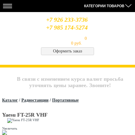
КАТЕГОРИИ ТОВАРОВ
+7 926 233-3736
+7 985 174-5274
Моя корзина
Товаров в корзине:
0
на сумму
0 руб.
Оформить заказ
НОВОСТИ
28.08.19
14.08.19
06.08.19
МЫ
Усилители
Лабораторный
Антенна
В
MIDLAND
блок
Optim
СОЦСЕТЯХ
В связи с изменением курса валют просьба
питания
Union
QJE
CB
Архив
уточнять цены заранее. Звоните!
PS3020
Saturn
новостей..
Каталог
/
Радиостанции
/
Портативные
Yaesu FT-25R VHF
Увеличить