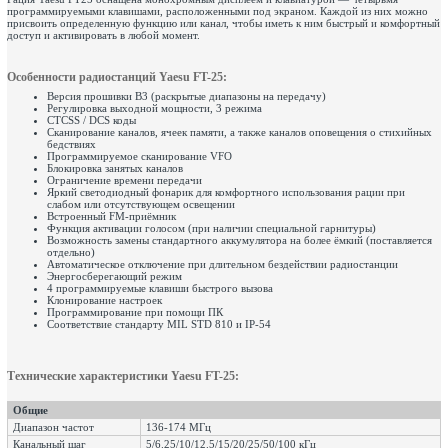
программируемыми клавишами, расположенными под экраном. Каждой из них можно
присвоить определенную функцию или канал, чтобы иметь к ним быстрый и комфортный
доступ и активировать в любой момент.
Особенности радиостанций Yaesu FT-25:
Версия прошивки B3 (раскрытые диапазоны на передачу)
Регулировка выходной мощности, 3 режима
CTCSS / DCS коды
Сканирование каналов, ячеек памяти, а также каналов оповещения о стихийных
бедствиях
Программируемое сканирование VFO
Блокировка занятых каналов
Ограничение времени передачи
Яркий светодиодный фонарик для комфортного использования рации при
слабом или отсутствующем освещении
Встроенный FM-приёмник
Функция активации голосом (при наличии специальной гарнитуры)
Возможность замены стандартного аккумулятора на более ёмкий (поставляется
отдельно)
Автоматическое отключение при длительном бездействии радиостанции
Энергосберегающий режим
4 программируемые клавиши быстрого вызова
Клонирование настроек
Программирование при помощи ПК
Соответствие стандарту MIL STD 810 и IP-54
Технические характеристики Yaesu FT-25:
Общие
Диапазон частот
136-174 МГц
Канальный шаг
5/6.25/10/12.5/15/20/25/50/100 кГц