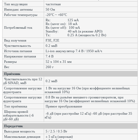
Тип модуляции
частотная
Импеданс антенны
50 Ом
Рабочие температуры
-20°С ~ +60°С
Rx: 125 мА
Rx (saver on): 18 мА
Потребляемый ток
Rx (saver off): 100 мА
Standby: 40 мА (в режиме APO)
Tx: 0.25 А (мощность 0.2 Вт)
Вид излучения
F3E, F2E
Чувствительность
0.2 мкВ
Источник питания
Li-ion аккумулятор 7.4 В / 1950 мА/ч
Напряжение питания
7.4 В
Размеры
52 х 104 х 31 мм
Вес
260 г
Приёмник
Чувствительность при 12
0.2 мкВ
дБ SINAD, мкВ
Сопротивление нагрузки
1 Вт на нагрузке 16 Ом (при коэффициенте нелинейных
аудиотракта
искажений 10%)
Сопротивление нагрузки
0.8 Вт на разъёме внешнего громкоговорителя, при
аудиотракта
нагрузке 16 Ом (коэффициент нелинейных искажений 10%)
Тип приёмника
Прямое преобразование
Ширина кривой
-6 дБ (при расстройке 12 кГц) -60 дБ (при расстройке 35
избирательности (-6
кГц)
дБ/-60 дБ)
Передатчик
Выходная мощность
5 / 2.5 / 0.5 Вт
Максимальная девиация
± 5 кГц (широкая)