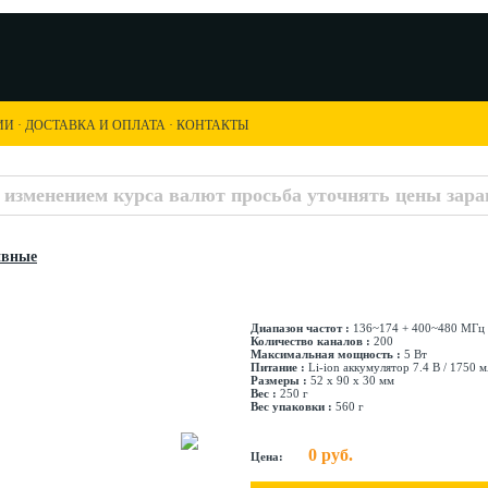
ИИ
·
ДОСТАВКА И ОПЛАТА
·
КОНТАКТЫ
с изменением курса валют просьба уточнять цены заран
ивные
Диапазон частот :
136~174 + 400~480 МГц
Количество каналов :
200
Максимальная мощность :
5 Вт
Питание :
Li-ion аккумулятор 7.4 В / 1750 
Размеры :
52 х 90 х 30 мм
Вес :
250 г
Вес упаковки :
560 г
0 руб.
Цена: