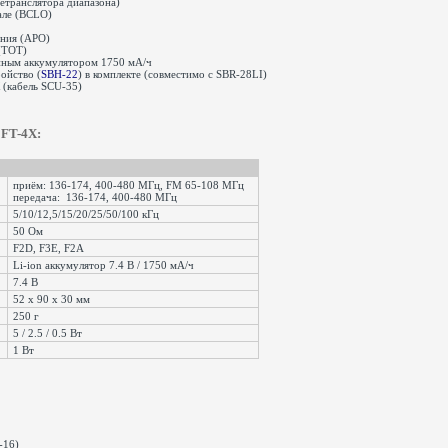
етранслятора диапазона)
нале (BCLO)
ения (APO)
 (TOT)
онным аккумулятором 1750 мА/ч
ойство (
SBH-22
) в комплекте (совместимо с SBR-28LI)
(кабель SCU-35)
 FT-4X:
приём: 136-174, 400-480 МГц, FM 65-108 МГц
передача: 136-174, 400-480 МГц
5/10/12,5/15/20/25/50/100 кГц
50 Ом
F2D, F3E, F2A
Li-ion аккумулятор 7.4 В / 1750 мА/ч
я
7.4 В
52 х 90 х 30 мм
250 г
5 / 2.5 / 0.5 Вт
1 Вт
-16)