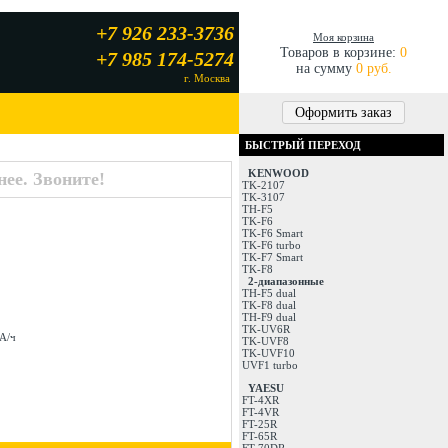
+7 926 233-3736
Моя корзина
Товаров в корзине:
0
+7 985 174-5274
на сумму
0 руб.
г. Москва
Оформить заказ
БЫСТРЫЙ ПЕРЕХОД
KENWOOD
ее. Звоните!
TK-2107
TK-3107
TH-F5
TK-F6
TK-F6 Smart
TK-F6 turbo
TK-F7 Smart
TK-F8
2-диапазонные
TH-F5 dual
TK-F8 dual
TH-F9 dual
TK-UV6R
мА/ч
TK-UVF8
TK-UVF10
UVF1 turbo
YAESU
FT-4XR
FT-4VR
FT-25R
FT-65R