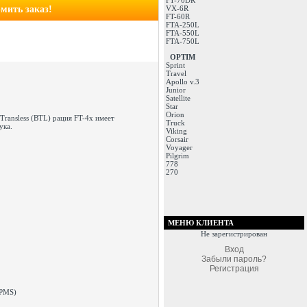
FT-70DR
мить заказ!
VX-6R
FT-60R
FTA-250L
FTA-550L
FTA-750L
OPTIM
Sprint
Travel
Apollo v.3
Junior
Satellite
Star
Orion
ransless (BTL) рация FT-4x имеет
Truck
ука.
Viking
Corsair
Voyager
Pilgrim
778
270
МЕНЮ КЛИЕНТА
Не зарегистрирован
Вход
Забыли пароль?
Регистрация
(PMS)