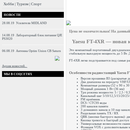
Хобби | Туризм | Спорт
НОВОСТИ
28.08.19
Усилители MIDLAND
Цена не окончательная! На данный 
14.08.19
Лабораторный блок питания QJE
PS3020
Yaesu FT-4XR — новая 
Это компактный портативный двухдиапазон
06.08.19
Антенна Optim Union CB Saturn
стабильную выходную мощность до 5 Вт. Д
FT-4XR легко подстраивается под самые р
Архив новостей..
Особенности радиостанций Yaesu F
МЫ В СОЦСЕТЯХ
Версия прошивки B3 (раскрытые д
Два диапазона на передачу VHF/
Компактные размеры (52 х 90 х 3
Мощный динамик 1 Вт (36 мм)
Три режима мощности: 5 / 2,5 / 0,
Канальный шаг 5/10/12,5/15/20/25
FM приёмник
DCS / CTCSS коды
200 каналов памяти
3 домашних канала и 10 пар кана
Раздельная память TX / RX
QRK (кнопки быстрого вызова): д
Кнопка тревоги и быстрый доступ
Универсальные возможности скани
Функция VOX с дополнительным