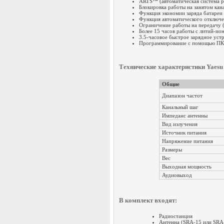
ARTS™ (автоматическая система р
Блокировка работы на занятом ка
Функция экономии заряда батареи
Функция автоматического отключ
Ограничение работы на передачу
Более 15 часов работы с литий-и
3.5-часовое быстрое зарядное устр
Программирование с помощью ПК 
Технические характеристики Yaesu
Общие
Диапазон частот
Канальный шаг
Импеданс антенны
Вид излучения
Источник питания
Напряжение питани
Размеры
Вес
Выходная мощность
Аудиовыход
В комплект входят:
Радиостанция
Антенна (SRA-15 или SRA