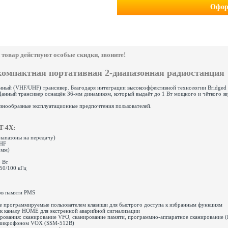
Офор
товар действуют особые скидки, звоните!
компактная портативная 2-диапазонная радиостанция
ный (VHF/UHF) трансивер. Благодаря интеграции высокоэффективной технологии Bridged T
анный трансивер оснащён 36-мм динамиком, который выдаёт до 1 Вт мощного и чёткого зв
азнообразные эксплуатационные предпочтения пользователей.
T-4X:
иапазоны на передачу)
UHF
0 мм)
5 Вт
/50/100 кГц
лов памяти PMS
ве программируемые пользователем клавиши для быстрого доступа к избранным функциям
 к каналу HOME для экстренной аварийной сигнализации
рования: сканирование VFO, сканирование памяти, программно-аппаратное сканирование 
 микрофоном VOX (SSM-512B)