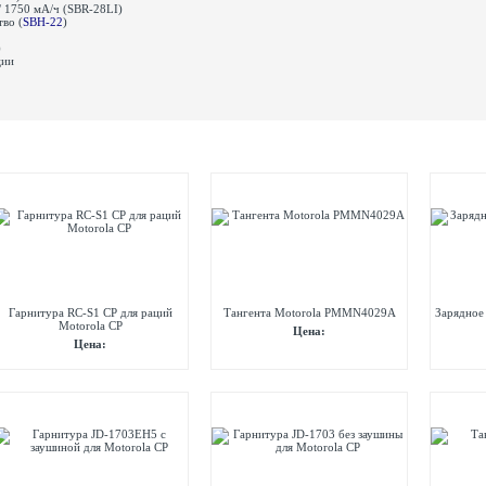
 / 1750 мА/ч (SBR-28LI)
тво (
SBH-22
)
)
ции
Гарнитура RC-S1 CP для раций
Тангента Motorola PMMN4029A
Зарядное
Motorola СР
Цена:
Цена: