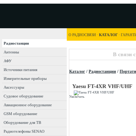
КАТАЛОГ
О РАДИОСВЯЗИ
·
·
ГАРАНТ
Радиостанции
Антенны
В связи 
АФУ
Источники питания
Каталог
/
Радиостанции
/
Портат
Измерительные приборы
Yaesu FT-4XR VHF/UHF
Аксессуары
Судовое оборудование
Увеличить
Авиационное оборудование
GSM оборудование
Оборудование для ТВ
Радиотелефоны SENAO