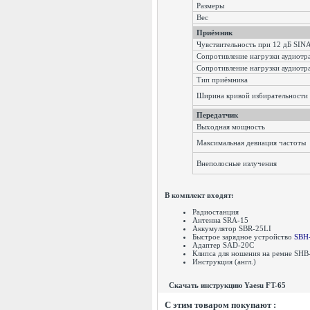
Размеры
Вес
Приёмник
Чувствительность при 12 дБ 
Сопротивление нагрузки аудиотр
Сопротивление нагрузки аудиотр
Тип приёмника
Ширина кривой избирательности 
Передатчик
Выходная мощность
Максимальная девиация частоты
Внеполосные излучения
В комплект входят:
Радиостанция
Антенна SRA-15
Аккумулятор SBR-25LI
Быстрое зарядное устройство
SBH
Адаптер SAD-20C
Клипса для ношения на ремне SH
Инструкция (англ.)
Скачать инструкцию Yaesu FT-65
C этим товаром покупают :