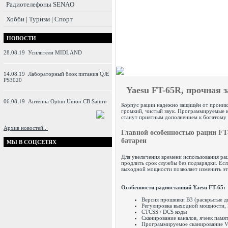
Радиотелефоны SENAO
Хобби | Туризм | Спорт
НОВОСТИ
28.08.19
Усилители MIDLAND
14.08.19
Лабораторный блок питания QJE
PS3020
Yaesu FT-65R, прочная 
06.08.19
Антенна Optim Union CB Saturn
Корпус рации надежно защищён от проник
громкий, чистый звук. Программируемые 
станут приятным дополнением к богатому
Архив новостей..
Главной особенностью рации FT
батареи
МЫ В СОЦСЕТЯХ
Для увеличения времени использования ра
продлить срок службы без подзарядки. Есл
выходной мощности позволяет изменить эт
Особенности радиостанций Yaesu FT-65:
Версия прошивки B3 (раскрытые д
Регулировка выходной мощности,
CTCSS / DCS коды
Сканирование каналов, ячеек памя
Программируемое сканирование 