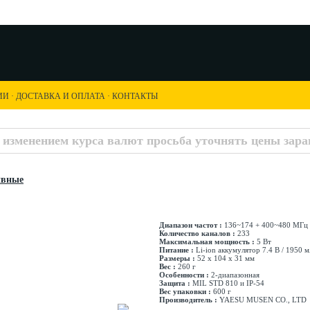
ИИ
·
ДОСТАВКА И ОПЛАТА
·
КОНТАКТЫ
с изменением курса валют просьба уточнять цены заран
ивные
Диапазон частот :
136~174 + 400~480 МГц
Количество каналов :
233
Максимальная мощность :
5 Вт
Питание :
Li-ion аккумулятор 7.4 В / 1950 
Размеры :
52 х 104 х 31 мм
Вес :
260 г
Особенности :
2-диапазонная
Защита :
MIL STD 810 и IP-54
Вес упаковки :
600 г
Производитель :
YAESU MUSEN CO., LTD