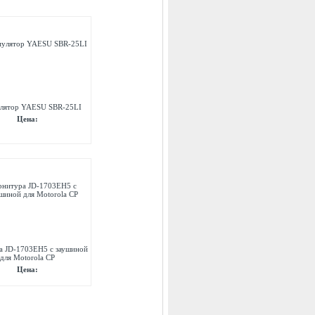
лятор YAESU SBR-25LI
Цена:
а JD-1703EH5 с заушиной
для Motorola CP
Цена: