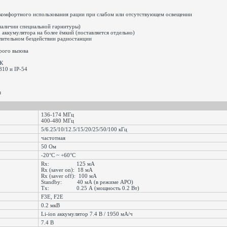
комфортного использования рации при слабом или отсутствующем освещении
наличии специальной гарнитуры)
аккумулятора на более ёмкий (поставляется отдельно)
лительном бездействии радиостанции
рого вызова
ПК
810 и IP-54
:
136-174 МГц
400-480 МГц
5/6.25/10/12.5/15/20/25/50/100 кГц
частотная
50 Ом
-20°С ~ +60°С
Rx: 125 мА
Rx (saver on): 18 мА
Rx (saver off): 100 мА
Standby: 40 мА (в режиме APO)
Tx: 0.25 А (мощность 0.2 Вт)
F3E, F2E
0.2 мкВ
Li-ion аккумулятор 7.4 В / 1950 мА/ч
7.4 В