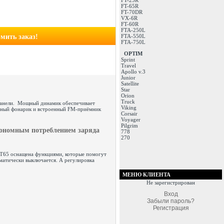
FT-25R
FT-65R
FT-70DR
VX-6R
FT-60R
FTA-250L
мить заказ!
FTA-550L
FTA-750L
OPTIM
Sprint
Travel
Apollo v.3
Junior
Satellite
Star
Orion
Truck
панели. Мощный динамик обеспечивает
Viking
одный фонарик и встроенный FM-приёмник
Corsair
Voyager
Pilgrim
экономным потреблением заряда
778
270
 FT65 оснащена функциями, которые помогут
оматически выключается. А регулировка
МЕНЮ КЛИЕНТА
Не зарегистрирован
Вход
Забыли пароль?
Регистрация