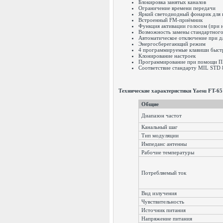
Блокировка занятых каналов
Ограничение времени передачи
Яркий светодиодный фонарик для 
Встроенный FM-приёмник
Функция активации голосом (при 
Возможность замены стандартного 
Автоматическое отключение при д
Энергосберегающий режим
4 программируемые клавиши быст
Клонирование настроек
Программирование при помощи 
Соответствие стандарту MIL STD 
Технические характеристики Yaesu FT-65
Общие
Диапазон частот
Канальный шаг
Тип модуляции
Импеданс антенны
Рабочие температуры
Потребляемый ток
Вид излучения
Чувствительность
Источник питания
Напряжение питания