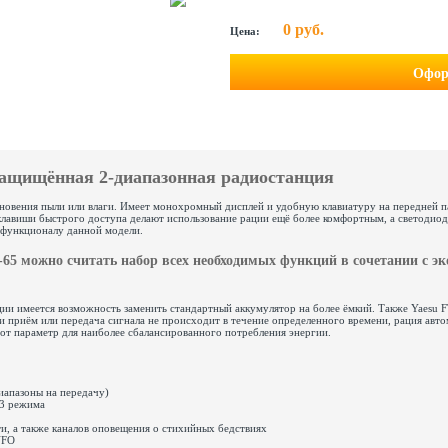
0 руб.
Цена:
Офор
защищённая 2-диапазонная радиостанция
новения пыли или влаги. Имеет монохромный дисплей и удобную клавиатуру на передней 
клавиши быстрого доступа делают использование рации ещё более комфортным, а светоди
 функционалу данной модели.
-65 можно считать набор всех необходимых функций в сочетании с 
ции имеется возможность заменить стандартный аккумулятор на более ёмкий. Также Yaesu
и приём или передача сигнала не происходит в течение определенного времени, рация авт
от параметр для наиболее сбалансированного потребления энергии.
иапазоны на передачу)
 3 режима
ти, а также каналов оповещения о стихийных бедствиях
VFO