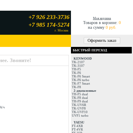
+7 926 233-3736
Моя корзина
Товаров в корзине:
0
+7 985 174-5274
на сумму
0 руб.
г. Москва
Оформить заказ
БЫСТРЫЙ ПЕРЕХОД
KENWOOD
ее. Звоните!
TK-2107
TK-3107
TH-F5
TK-F6
TK-F6 Smart
TK-F6 turbo
TK-F7 Smart
TK-F8
2-диапазонные
TH-F5 dual
TK-F8 dual
TH-F9 dual
TK-UV6R
мА/ч
TK-UVF8
TK-UVF10
UVF1 turbo
YAESU
FT-4XR
FT-4VR