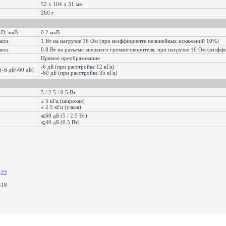
52 х 104 х 31 мм
260 г
SINAD, мкВ
0.2 мкВ
акта
1 Вт на нагрузке 16 Ом (при коэффициенте нелинейных искажений 10%)
акта
0.8 Вт на разъёме внешнего громкоговорителя, при нагрузке 16 Ом (коэф
Прямое преобразование
-6 дБ (при расстройке 12 кГц)
(-6 дБ/-60 дБ)
-60 дБ (при расстройке 35 кГц)
5 / 2.5 / 0.5 Вт
± 5 кГц (широкая)
± 2.5 кГц (узкая)
⩽60 дБ (5 / 2.5 Вт)
⩽40 дБ (0.5 Вт)
-22
B-18