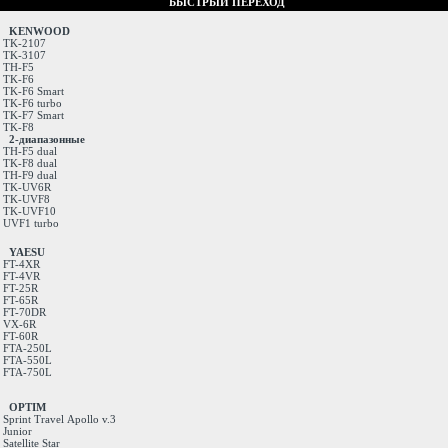
БЫСТРЫЙ ПЕРЕХОД
KENWOOD
TK-2107
TK-3107
TH-F5
TK-F6
TK-F6 Smart
TK-F6 turbo
TK-F7 Smart
TK-F8
2-диапазонные
TH-F5 dual
TK-F8 dual
TH-F9 dual
TK-UV6R
TK-UVF8
TK-UVF10
UVF1 turbo
YAESU
FT-4XR
FT-4VR
FT-25R
FT-65R
FT-70DR
VX-6R
FT-60R
FTA-250L
FTA-550L
FTA-750L
OPTIM
Sprint
Travel
Apollo v.3
Junior
Satellite
Star