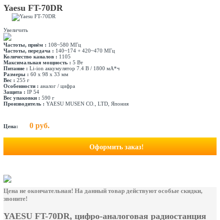
Yaesu FT-70DR
Увеличить
Частоты, приём :
108~580 МГц
Частоты, передача :
140~174 + 420~470 МГц
Количество каналов :
1105
Максимальная мощность :
5 Вт
Питание :
Li-ion аккумулятор 7.4 В / 1800 мА*ч
Размеры :
60 х 98 х 33 мм
Вес :
255 г
Особенности :
аналог / цифра
Защита :
IP 54
Вес упаковки :
590 г
Производитель :
YAESU MUSEN CO., LTD, Япония
0 руб.
Цена:
Оформить заказ!
Цена не окончательная! На данный товар действуют особые скидки,
звоните!
YAESU FT-70DR, цифро-аналоговая радиостанция