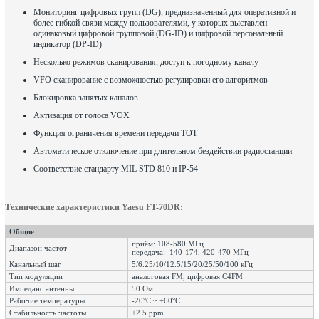
Мониторинг цифровых групп (DG), предназначенный для оперативной и
более гибкой связи между пользователями, у которых выставлен
одинаковый цифровой групповой (DG-ID) и цифровой персональный
индикатор (DP-ID)
Несколько режимов сканирования, доступ к погодному каналу
VFO сканирование с возможностью регулировки его алгоритмов
Блокировка занятых каналов
Активация от голоса VOX
Функция ограничения времени передачи TOT
Автоматическое отключение при длительном бездействии радиостанции
Соответствие стандарту MIL STD 810 и IP-54
Технические характеристики Yaesu FT-70DR:
Общие
приём: 108-580 МГц
Диапазон частот
передача: 140-174, 420-470 МГц
Канальный шаг
5/6.25/10/12.5/15/20/25/50/100 кГц
Тип модуляции
аналоговая FM, цифровая C4FM
Импеданс антенны
50 Ом
Рабочие температуры
-20°С ~ +60°С
Стабильность частоты
±2.5 ppm