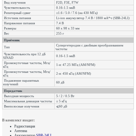
Вид излучения
F2D, F3E, F7W
Чувствительность
0.16-1.5 мкВ
Репитерный сдвиг
±1.6 / 5.0 / 7.6 (на 430 МГц)
Источник питания
Li-ion аккумулятор 7.4 В / 1800 мА*ч (SBR-24LI)
Напряжение питания
7.4 В
Размеры
60 х 98 х 33 мм
Вес
255 г
Приёмник
Супергетеродин с двойным преобразованием
Тип
частоты
Чувствительность при 12 дБ
0.16-1.5 мкВ
SINAD
Промежуточные частоты, Мгц/
1-я: 47.25 МГц (AM/NFM)
кГц
Промежуточные частоты, Мгц/
2-я: 450 кГц (AM/NFM)
кГц
Подавление паразитных
60 дБ
излучений
Передатчик
Выходная мощность
5 / 2 / 0.5 Вт
Максимальная девиация частоты
± 5 кГц
Внеполосные излучения
⩽60 дБ
В комплект входят:
Радиостанция
Антенна
Аккумулятор
SBR-24LI