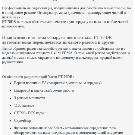
Профессиональная радиостанция, предназначенная для работы как в аналоговом, так
и в цифровом режиме. Оснащена громким динамиком, гарантирующим чистый и
чёткий звук.
FT-70DR не только обеспечивает качественную передачу сигнала, но и облегчает её
использование.
В зависимости от типа обнаруженного сигнала FT-70 DR
автоматически переключается из одного режима в другой
Таким образом, рация взаимодействует как с аналоговыми устройствами, так и с
моделями цифрового стандарта C4FM FDMA. О том, какой режим задействован на
данный момент, можно определить по цветному индикатору на передней панели
радиостанции.
Особенности радиостанций Yaesu FT-70DR:
Версия прошивки B3 (раскрытые диапазоны на передачу)
Цифровой и аналоговый режим работы
3 режима мощности
1105 каналов
CTCSS / DCS коды
Скремблер
Функция Automatic Mode Select - автоматическое определение типа
обнаруженного сигнала и переход рации в соответствующий ему режим