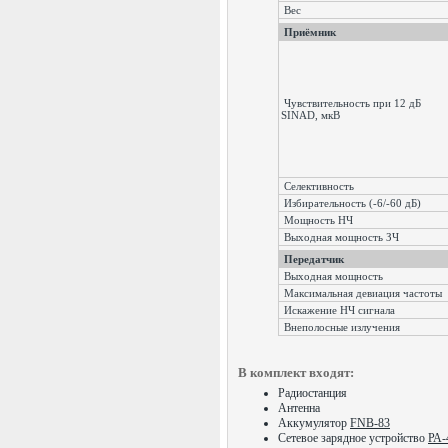
Вес
Приёмник
Чувствительность при 12 дБ
SINAD, мкВ
Селективность
Избирательность (-6/-60 дБ)
Мощность НЧ
Выходная мощность ЗЧ
Передатчик
Выходная мощность
Максимальная девиация частоты
Искажение НЧ сигнала
Внеполосные излучения
В комплект входят:
Радиостанция
Антенна
Аккумулятор
FNB-83
Сетевое зарядное устройство
РА-