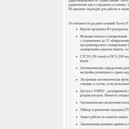
ударозащищённость. Радиостанция Yaesu 
радиосвязью как в городских условиях, т
60 идеально подходит для работы в охран
Особенности радиостанций Yaesu F
Версия прошивки B3 (раскрытые 
Функции поиска и сканирования:
с сохранением до 31 обнаруженны
программируемое сканирование (в
сканирование каналов памяти, с
CTCSS (39 тонов) и DCS (104 код
кодов
Автоматическое определение реп
настройка репитерного сдвига в
Экстренная автоматическая функц
станции, в случае, если пользоват
Доступ к WIRES - расширенной с
ретрансляторов. Имеется специал
Автоматическое включение/откл
Таймер ограничения передачи (Т
Запрет работы на занятом канал
Экономичные режимы приёма и п