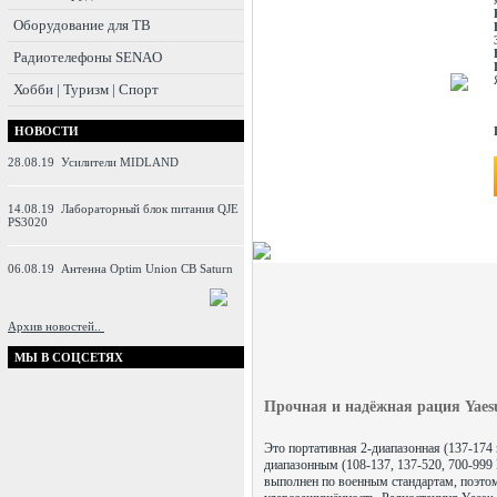
Оборудование для ТВ
Радиотелефоны SENAO
Хобби | Туризм | Спорт
НОВОСТИ
28.08.19
Усилители MIDLAND
14.08.19
Лабораторный блок питания QJE
PS3020
06.08.19
Антенна Optim Union CB Saturn
Архив новостей..
МЫ В СОЦСЕТЯХ
Прочная и надёжная рация
Yaes
Это портативная 2-диапазонная (137-174 
диапазонным (108-137, 137-520, 700-999
выполнен по военным стандартам, поэто