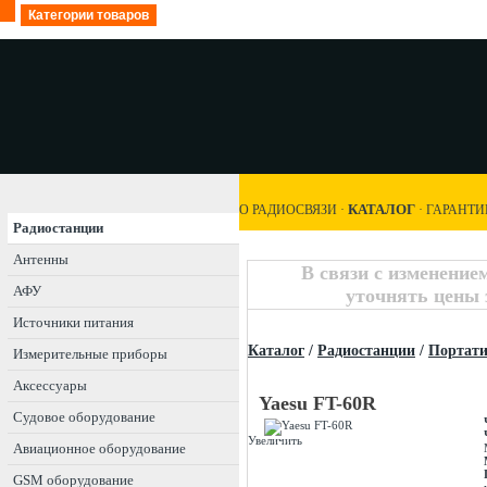
Категории товаров
КАТАЛОГ
О РАДИОСВЯЗИ
·
·
ГАРАНТИ
Радиостанции
Антенны
В связи с изменение
АФУ
уточнять цены 
Источники питания
Каталог
/
Радиостанции
/
Портат
Измерительные приборы
Аксессуары
Yaesu FT-60R
Судовое оборудование
Увеличить
Авиационное оборудование
GSM оборудование