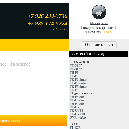
+7 926 233-3736
+7 985 174-5274
Моя корзина
Товаров в корзине:
0
г. Москва
на сумму
0 руб.
Оформить заказ
БЫСТРЫЙ ПЕРЕХОД
KENWOOD
ее. Звоните!
TK-2107
TK-3107
TH-F5
TK-F6
TK-F6 Smart
TK-F6 turbo
TK-F7 Smart
TK-F8
2-диапазонные
TH-F5 dual
TK-F8 dual
TH-F9 dual
TK-UV6R
TK-UVF8
TK-UVF10
UVF1 turbo
мить заказ!
YAESU
FT-4XR