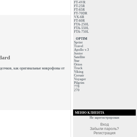
FT-4VR
FT-25R
FT-65R
FT-70DR
VX-6R
FT-60R
FTA-250L
FTA-550L
FTA-750L
OPTIM
Sprint
Travel
Apollo v.3
Junior
dard
Satellite
Star
Orion
щелчков, как оригинальные микрофоны от
Truck
Viking
Corsair
Voyager
Pilgrim
778
270
МЕНЮ КЛИЕНТА
Не зарегистрирован
Вход
Забыли пароль?
Регистрация