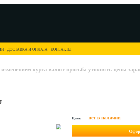
ИИ
·
ДОСТАВКА И ОПЛАТА
·
КОНТАКТЫ
с изменением курса валют просьба уточнять цены заран
J
нет в наличии
Цена:
Офор