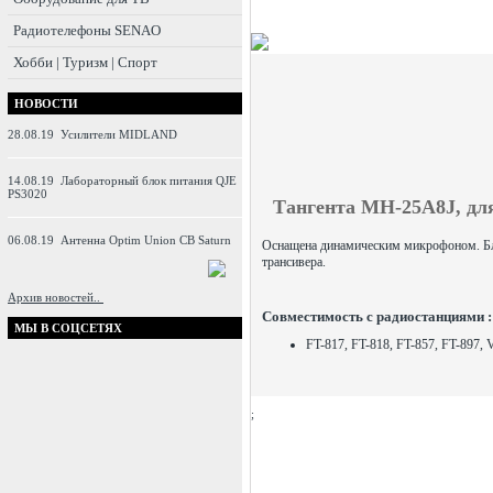
Радиотелефоны SENAO
Хобби | Туризм | Спорт
НОВОСТИ
28.08.19
Усилители MIDLAND
14.08.19
Лабораторный блок питания QJE
PS3020
Тангента
MH-25A8J,
дл
06.08.19
Антенна Optim Union CB Saturn
Оснащена динамическим микрофоном. Бла
трансивера.
Архив новостей..
Совместимость с радиостанциями 
МЫ В СОЦСЕТЯХ
FT-817, FT-818, FT-857, FT-897,
;